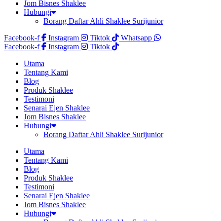
Jom Bisnes Shaklee
Hubungi
Borang Daftar Ahli Shaklee Surijunior
Facebook-f
Instagram
Tiktok
Whatsapp
Facebook-f
Instagram
Tiktok
Utama
Tentang Kami
Blog
Produk Shaklee
Testimoni
Senarai Ejen Shaklee
Jom Bisnes Shaklee
Hubungi
Borang Daftar Ahli Shaklee Surijunior
Utama
Tentang Kami
Blog
Produk Shaklee
Testimoni
Senarai Ejen Shaklee
Jom Bisnes Shaklee
Hubungi