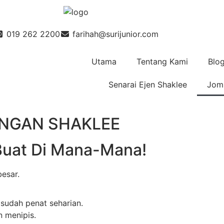
019 262 2200
farihah@surijunior.com
Utama
Tentang Kami
Blo
Senarai Ejen Shaklee
Jom 
ENGAN SHAKLEE
Buat Di Mana-Mana!
esar.
sudah penat seharian.
 menipis.