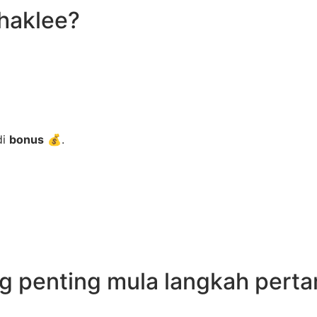
haklee?
di
bonus
💰.
ng penting mula langkah pert