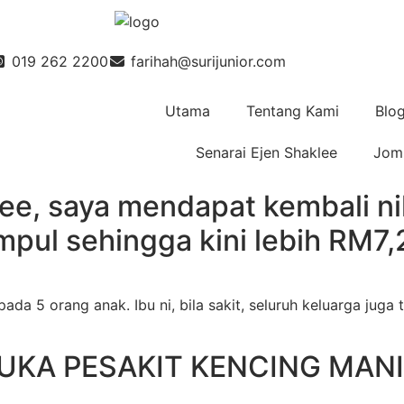
019 262 2200
farihah@surijunior.com
Utama
Tentang Kami
Blo
Senarai Ejen Shaklee
Jom 
ee, saya mendapat kembali ni
pul sehingga kini lebih RM7
a 5 orang anak. Ibu ni, bila sakit, seluruh keluarga juga t
LUKA PESAKIT KENCING MAN