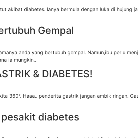
tut akibat diabetes. Ianya bermula dengan luka di hujung j
Bertubuh Gempal
erutamanya anda yang bertubuh gempal. Namun,ibu perlu 
ana ia mungkin…
STRIK & DIABETES!
kita 360°. Haaa.. penderita gastrik jangan ambik ringan. 
 pesakit diabetes