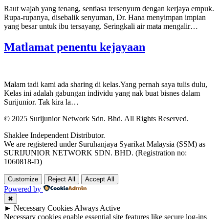
Raut wajah yang tenang, sentiasa tersenyum dengan kerjaya empuk.
Rupa-rupanya, disebalik senyuman, Dr. Hana menyimpan impian
yang besar untuk ibu tersayang. Seringkali air mata mengalir…
Matlamat penentu kejayaan
Malam tadi kami ada sharing di kelas.Yang pernah saya tulis dulu,
Kelas ini adalah gabungan individu yang nak buat bisnes dalam
Surijunior. Tak kira la…
© 2025 Surijunior Network Sdn. Bhd. All Rights Reserved.
Shaklee Independent Distributor.
We are registered under Suruhanjaya Syarikat Malaysia (SSM) as
SURIJUNIOR NETWORK SDN. BHD. (Registration no:
1060818-D)
Customize
Reject All
Accept All
Powered by
✖
►
Necessary Cookies
Always Active
Necessary cookies enable essential site features like secure log-ins