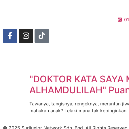
0
"DOKTOR KATA SAYA 
ALHAMDULILAH" Puan
Tawanya, tangisnya, rengeknya, meruntun ji
mahukan anak? Lelaki mana tak kepinginkan
© 2025 Surijunior Network Sdn. Bhd. All Rights Reserved.