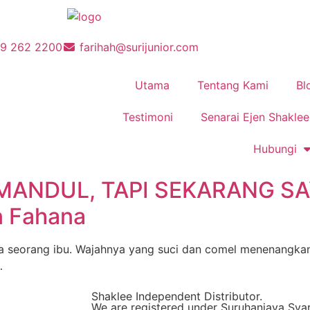
19 262 2200
farihah@surijunior.com
Utama
Tentang Kami
Bl
Testimoni
Senarai Ejen Shaklee
Hubungi
MANDUL, TAPI SEKARANG SA
 Fahana
wa seorang ibu. Wajahnya yang suci dan comel menenangk
…
Shaklee Independent Distributor.
We are registered under Suruhanjaya Sya