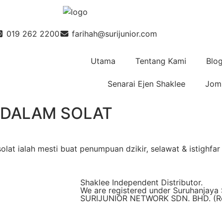
019 262 2200
farihah@surijunior.com
Utama
Tentang Kami
Blo
Senarai Ejen Shaklee
Jom 
 DALAM SOLAT
at ialah mesti buat penumpuan dzikir, selawat & istighfar 
Shaklee Independent Distributor.
We are registered under Suruhanjaya 
SURIJUNIOR NETWORK SDN. BHD. (Reg