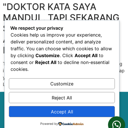
"DOKTOR KATA SAYA
MANDUL, TAPI SEKARANG
SAYA DISAHKAN HAMIL,
We respect your privacy
Cookies help us improve your experience,
ALHAMDULILAH" Puan
deliver personalized content, and analyze
Fahana
traffic. You can choose which cookies to allow
by clicking
Customize
. Click
Accept All
to
consent or
Reject All
to decline non-essential
Tawanya, tangisnya, rengeknya, meruntun jiwa seorang
cookies.
ibu. Wajahnya yang suci dan comel menenangkan setiap
yang memandang. Wanita mana tak mahukan anak?
Customize
Lelaki mana tak kepinginkan…
Reject All
© 2025 Surijunior Network Sdn. Bhd. All Rights Reserved.
Accept All
Shaklee Independent Distributor.
We are registered under Suruhanjaya Syarikat Malaysia
Powered by
(SSM) as SURIJUNIOR NETWORK SDN. BHD. (Registration no: