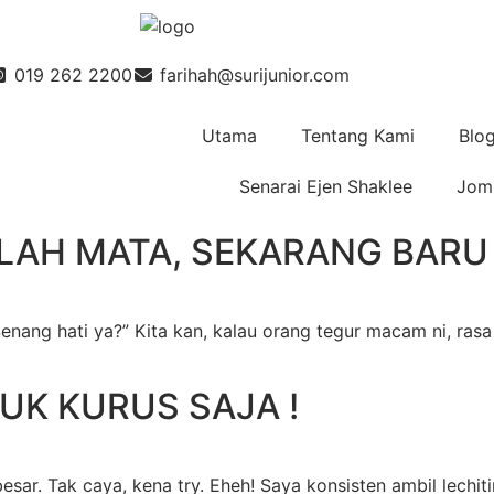
019 262 2200
farihah@surijunior.com
Utama
Tentang Kami
Blo
Senarai Ejen Shaklee
Jom 
LAH MATA, SEKARANG BARU
ni. Senang hati ya?” Kita kan, kalau orang tegur macam ni, r
UK KURUS SAJA !
esar. Tak caya, kena try. Eheh! Saya konsisten ambil lec