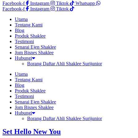
Facebook-f
Instagram
Tiktok
Whatsapp
Facebook-f
Instagram
Tiktok
Utama
Tentang Kami
Blog
Produk Shaklee
Testimoni
Senarai Ejen Shaklee
Jom Bisnes Shaklee
Hubungi
Borang Daftar Ahli Shaklee Surijunior
Utama
Tentang Kami
Blog
Produk Shaklee
Testimoni
Senarai Ejen Shaklee
Jom Bisnes Shaklee
Hubungi
Borang Daftar Ahli Shaklee Surijunior
Set Hello New You