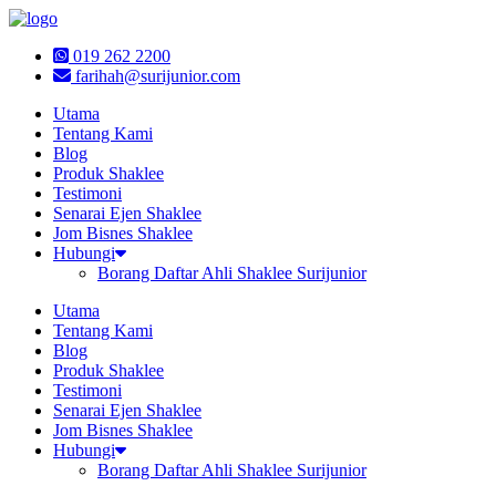
Skip
to
019 262 2200
content
farihah@surijunior.com
Utama
Tentang Kami
Blog
Produk Shaklee
Testimoni
Senarai Ejen Shaklee
Jom Bisnes Shaklee
Hubungi
Borang Daftar Ahli Shaklee Surijunior
Utama
Tentang Kami
Blog
Produk Shaklee
Testimoni
Senarai Ejen Shaklee
Jom Bisnes Shaklee
Hubungi
Borang Daftar Ahli Shaklee Surijunior