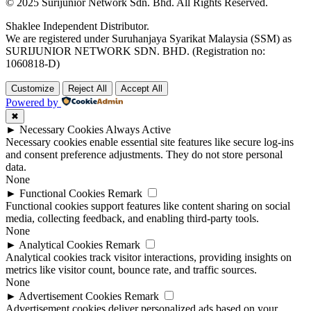
© 2025 Surijunior Network Sdn. Bhd. All Rights Reserved.
Shaklee Independent Distributor.
We are registered under Suruhanjaya Syarikat Malaysia (SSM) as
SURIJUNIOR NETWORK SDN. BHD. (Registration no:
1060818-D)
Customize
Reject All
Accept All
Powered by
✖
►
Necessary Cookies
Always Active
Necessary cookies enable essential site features like secure log-ins
and consent preference adjustments. They do not store personal
data.
None
►
Functional Cookies
Remark
Functional cookies support features like content sharing on social
media, collecting feedback, and enabling third-party tools.
None
►
Analytical Cookies
Remark
Analytical cookies track visitor interactions, providing insights on
metrics like visitor count, bounce rate, and traffic sources.
None
►
Advertisement Cookies
Remark
Advertisement cookies deliver personalized ads based on your