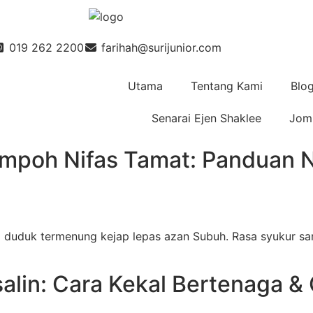
019 262 2200
farihah@surijunior.com
Utama
Tentang Kami
Blo
Senarai Ejen Shaklee
Jom 
mpoh Nifas Tamat: Panduan Nu
 duduk termenung kejap lepas azan Subuh. Rasa syukur san
alin: Cara Kekal Bertenaga &