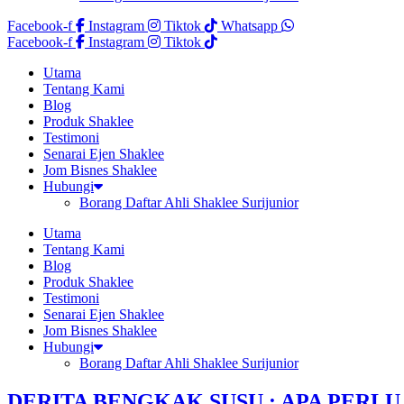
Facebook-f
Instagram
Tiktok
Whatsapp
Facebook-f
Instagram
Tiktok
Utama
Tentang Kami
Blog
Produk Shaklee
Testimoni
Senarai Ejen Shaklee
Jom Bisnes Shaklee
Hubungi
Borang Daftar Ahli Shaklee Surijunior
Utama
Tentang Kami
Blog
Produk Shaklee
Testimoni
Senarai Ejen Shaklee
Jom Bisnes Shaklee
Hubungi
Borang Daftar Ahli Shaklee Surijunior
DERITA BENGKAK SUSU : APA PERLU