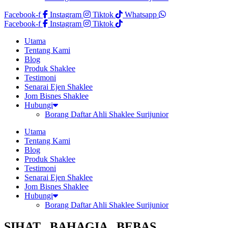
Facebook-f
Instagram
Tiktok
Whatsapp
Facebook-f
Instagram
Tiktok
Utama
Tentang Kami
Blog
Produk Shaklee
Testimoni
Senarai Ejen Shaklee
Jom Bisnes Shaklee
Hubungi
Borang Daftar Ahli Shaklee Surijunior
Utama
Tentang Kami
Blog
Produk Shaklee
Testimoni
Senarai Ejen Shaklee
Jom Bisnes Shaklee
Hubungi
Borang Daftar Ahli Shaklee Surijunior
SIHAT . BAHAGIA . BEBAS