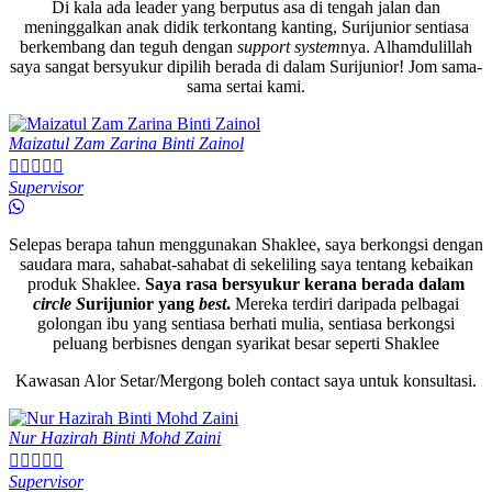
Di kala ada leader yang berputus asa di tengah jalan dan
meninggalkan anak didik terkontang kanting, Surijunior sentiasa
berkembang dan teguh dengan
support system
nya. Alhamdulillah
saya sangat bersyukur dipilih berada di dalam Surijunior! Jom sama-
sama sertai kami.
Maizatul Zam Zarina Binti Zainol





Supervisor
Selepas berapa tahun menggunakan Shaklee, saya berkongsi dengan
saudara mara, sahabat-sahabat di sekeliling saya tentang kebaikan
produk Shaklee.
Saya rasa bersyukur kerana berada dalam
circle S
urijunior yang
best
.
Mereka terdiri daripada pelbagai
golongan ibu yang sentiasa berhati mulia, sentiasa berkongsi
peluang berbisnes dengan syarikat besar seperti Shaklee
Kawasan Alor Setar/Mergong boleh contact saya untuk konsultasi.
Nur Hazirah Binti Mohd Zaini





Supervisor