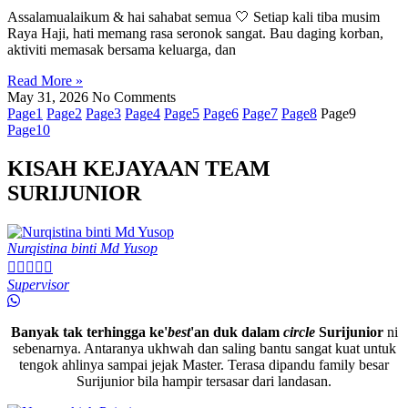
Assalamualaikum & hai sahabat semua 🤍 Setiap kali tiba musim
Raya Haji, hati memang rasa seronok sangat. Bau daging korban,
aktiviti memasak bersama keluarga, dan
Read More »
May 31, 2026
No Comments
Page
1
Page
2
Page
3
Page
4
Page
5
Page
6
Page
7
Page
8
Page
9
Page
10
KISAH KEJAYAAN TEAM
SURIJUNIOR
Nurqistina binti Md Yusop





Supervisor
Banyak tak terhingga ke'
best
'an duk dalam
circle
Surijunior
ni
sebenarnya. Antaranya ukhwah dan saling bantu sangat kuat untuk
tengok ahlinya sampai jejak Master. Terasa dipandu family besar
Surijunior bila hampir tersasar dari landasan.