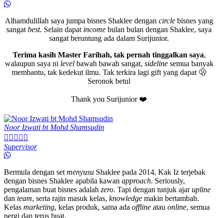
Alhamdulillah saya jumpa bisnes Shaklee dengan
circle
bisnes yang
sangat
best
. Selain dapat
income
bulan bulan dengan Shaklee, saya
sangat beruntung ada dalam Surijunior.
Terima kasih Master Farihah, tak pernah tinggalkan saya
,
walaupun saya ni
level
bawah bawah sangat,
sideline
semua banyak
membantu, tak kedekut ilmu. Tak terkira lagi gift yang dapat 🫢
Seronok betul
Thank you Surijunior ❤️
Noor Izwati bt Mohd Shamsudin





Supervisor
Bermula dengan set
menyusu
Shaklee pada 2014, Kak Iz terjebak
dengan bisnes Shaklee apabila kawan
approach
. Seriously,
pengalaman buat bisnes adalah
zero
. Tapi dengan tunjuk ajar
upline
dan
team
, serta rajin masuk kelas,
knowledge
makin bertambah.
Kelas
marketing
, kelas produk, sama ada
offline
atau
online
, semua
pergi dan terus buat.