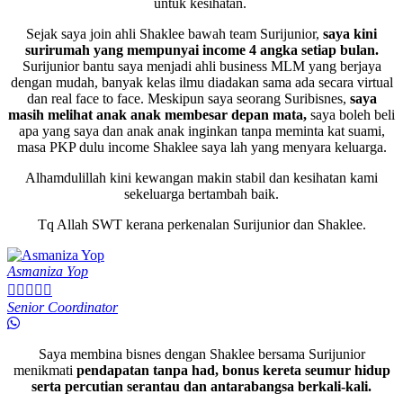
untuk kesihatan.
Sejak saya join ahli Shaklee bawah team Surijunior,
saya kini
surirumah yang mempunyai income 4 angka setiap bulan.
Surijunior bantu saya menjadi ahli business MLM yang berjaya
dengan mudah, banyak kelas ilmu diadakan sama ada secara virtual
dan real face to face. Meskipun saya seorang Suribisnes,
saya
masih melihat anak anak membesar depan mata,
saya boleh beli
apa yang saya dan anak anak inginkan tanpa meminta kat suami,
masa PKP dulu income Shaklee saya lah yang menyara keluarga.
Alhamdulillah kini kewangan makin stabil dan kesihatan kami
sekeluarga bertambah baik.
Tq Allah SWT kerana perkenalan Surijunior dan Shaklee.
Asmaniza Yop





Senior Coordinator
Saya membina bisnes dengan Shaklee bersama Surijunior
menikmati
pendapatan tanpa had, bonus kereta seumur hidup
serta percutian serantau dan antarabangsa berkali-kali.