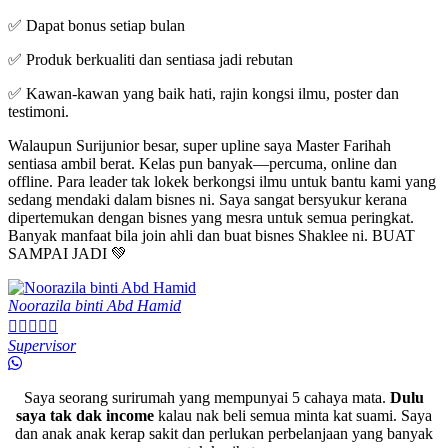
✅ Dapat bonus setiap bulan
✅ Produk berkualiti dan sentiasa jadi rebutan
✅ Kawan-kawan yang baik hati, rajin kongsi ilmu, poster dan
testimoni.
Walaupun Surijunior besar, super upline saya Master Farihah
sentiasa ambil berat. Kelas pun banyak—percuma, online dan
offline. Para leader tak lokek berkongsi ilmu untuk bantu kami yang
sedang mendaki dalam bisnes ni. Saya sangat bersyukur kerana
dipertemukan dengan bisnes yang mesra untuk semua peringkat.
Banyak manfaat bila join ahli dan buat bisnes Shaklee ni. BUAT
SAMPAI JADI 💚
Noorazila binti Abd Hamid





Supervisor
Saya seorang surirumah yang mempunyai 5 cahaya mata.
Dulu
saya tak dak income
kalau nak beli semua minta kat suami. Saya
dan anak anak kerap sakit dan perlukan perbelanjaan yang banyak