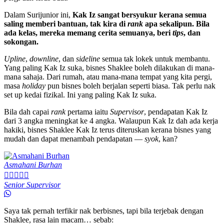
Dalam Surijunior ini,
Kak Iz sangat bersyukur kerana semua
saling memberi bantuan, tak kira di
rank
apa sekalipun. Bila
ada kelas, mereka memang cerita semuanya, beri
tips
, dan
sokongan.
Upline
,
downline
, dan
sideline
semua tak lokek untuk membantu.
Yang paling Kak Iz suka, bisnes Shaklee boleh dilakukan di mana-
mana sahaja. Dari rumah, atau mana-mana tempat yang kita pergi,
masa
holiday
pun bisnes boleh berjalan seperti biasa. Tak perlu nak
set up kedai fizikal. Ini yang paling Kak Iz suka.
Bila dah capai
rank
pertama iaitu
Supervisor
, pendapatan Kak Iz
dari 3 angka meningkat ke 4 angka. Walaupun Kak Iz dah ada kerja
hakiki, bisnes Shaklee Kak Iz terus diteruskan kerana bisnes yang
mudah dan dapat menambah pendapatan —
syok
, kan?
Asmahani Burhan





Senior Supervisor
Saya tak pernah terfikir nak berbisnes, tapi bila terjebak dengan
Shaklee, rasa lain macam… sebab: