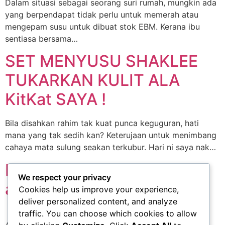
Dalam situasi sebagai seorang suri rumah, mungkin ada
yang berpendapat tidak perlu untuk memerah atau
mengepam susu untuk dibuat stok EBM. Kerana ibu
sentiasa bersama…
SET MENYUSU SHAKLEE
TUKARKAN KULIT ALA
KitKat SAYA !
Bila disahkan rahim tak kuat punca keguguran, hati
mana yang tak sedih kan? Keterujaan untuk menimbang
cahaya mata sulung seakan terkubur. Hari ni saya nak…
Ibu anak lima tetapi kekal
We respect your privacy
aktif dan awet muda :)
Cookies help us improve your experience,
deliver personalized content, and analyze
traffic. You can choose which cookies to allow
Assalamualaikum & Salam Sejahtera Puan Mas