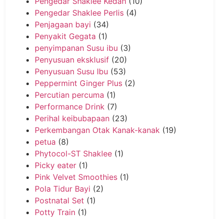
Pengedar Shaklee Kedah
(10)
Pengedar Shaklee Perlis
(4)
Penjagaan bayi
(34)
Penyakit Gegata
(1)
penyimpanan Susu ibu
(3)
Penyusuan eksklusif
(20)
Penyusuan Susu Ibu
(53)
Peppermint Ginger Plus
(2)
Percutian percuma
(1)
Performance Drink
(7)
Perihal keibubapaan
(23)
Perkembangan Otak Kanak-kanak
(19)
petua
(8)
Phytocol-ST Shaklee
(1)
Picky eater
(1)
Pink Velvet Smoothies
(1)
Pola Tidur Bayi
(2)
Postnatal Set
(1)
Potty Train
(1)