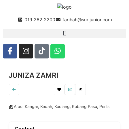
019 262 2200
farihah@surijunior.com
JUNIZA ZAMRI
Arau
,
Kangar
,
Kedah
,
Kodiang
,
Kubang Pasu
,
Perlis
Contact