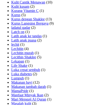
Kulit Cantik Menawan
(10)
Kulit kusam
(2)
Kurang Vitamin C
(1)
Kurus
(5)
Kurus dengan Shaklee
(13)
Kurus Langsing Bergaya
(9)
lailatul qadar
(2)
Latch on
(1)
Latih anak ke tandas
(1)
Latih anak puasa
(2)
lechit
(1)
Lechitin
(4)
Lechitin murah
(1)
Lecithin Shaklee
(5)
Lekapan
(1)
Life Shake
(1)
Luka cepat sembuh
(1)
Luka diabetes
(2)
Lumpuh
(1)
Makanan bayi
(12)
Makanan tambah darah
(1)
MamaPride
(1)
Manfaat Minyak Ikan
(2)
Mari Mengaji Al Quran
(1)
Masalah kulit
(3)