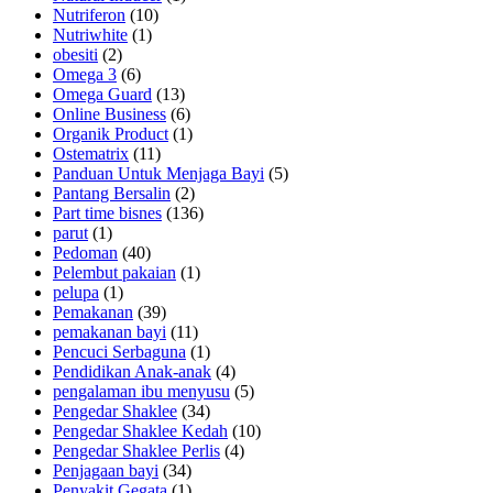
Nutriferon
(10)
Nutriwhite
(1)
obesiti
(2)
Omega 3
(6)
Omega Guard
(13)
Online Business
(6)
Organik Product
(1)
Ostematrix
(11)
Panduan Untuk Menjaga Bayi
(5)
Pantang Bersalin
(2)
Part time bisnes
(136)
parut
(1)
Pedoman
(40)
Pelembut pakaian
(1)
pelupa
(1)
Pemakanan
(39)
pemakanan bayi
(11)
Pencuci Serbaguna
(1)
Pendidikan Anak-anak
(4)
pengalaman ibu menyusu
(5)
Pengedar Shaklee
(34)
Pengedar Shaklee Kedah
(10)
Pengedar Shaklee Perlis
(4)
Penjagaan bayi
(34)
Penyakit Gegata
(1)