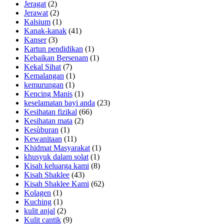
Jeragat
(2)
Jerawat
(2)
Kalsium
(1)
Kanak-kanak
(41)
Kanser
(3)
Kartun pendidikan
(1)
Kebaikan Bersenam
(1)
Kekal Sihat
(7)
Kemalangan
(1)
kemurungan
(1)
Kencing Manis
(1)
keselamatan bayi anda
(23)
Kesihatan fizikal
(66)
Kesihatan mata
(2)
Kesùburan
(1)
Kewanitaan
(11)
Khidmat Masyarakat
(1)
khusyuk dalam solat
(1)
Kisah keluarga kami
(8)
Kisah Shaklee
(43)
Kisah Shaklee Kami
(62)
Kolagen
(1)
Kuching
(1)
kulit anjal
(2)
Kulit cantik
(9)