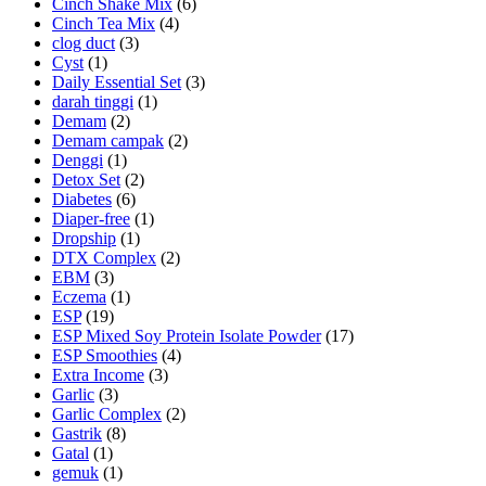
Cinch Shake Mix
(6)
Cinch Tea Mix
(4)
clog duct
(3)
Cyst
(1)
Daily Essential Set
(3)
darah tinggi
(1)
Demam
(2)
Demam campak
(2)
Denggi
(1)
Detox Set
(2)
Diabetes
(6)
Diaper-free
(1)
Dropship
(1)
DTX Complex
(2)
EBM
(3)
Eczema
(1)
ESP
(19)
ESP Mixed Soy Protein Isolate Powder
(17)
ESP Smoothies
(4)
Extra Income
(3)
Garlic
(3)
Garlic Complex
(2)
Gastrik
(8)
Gatal
(1)
gemuk
(1)