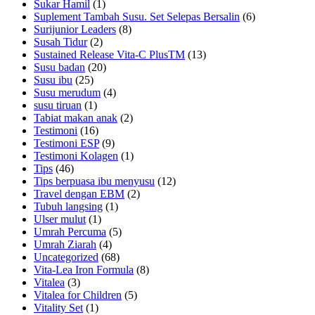
Sukar Hamil
(1)
Suplement Tambah Susu. Set Selepas Bersalin
(6)
Surijunior Leaders
(8)
Susah Tidur
(2)
Sustained Release Vita-C PlusTM
(13)
Susu badan
(20)
Susu ibu
(25)
Susu merudum
(4)
susu tiruan
(1)
Tabiat makan anak
(2)
Testimoni
(16)
Testimoni ESP
(9)
Testimoni Kolagen
(1)
Tips
(46)
Tips berpuasa ibu menyusu
(12)
Travel dengan EBM
(2)
Tubuh langsing
(1)
Ulser mulut
(1)
Umrah Percuma
(5)
Umrah Ziarah
(4)
Uncategorized
(68)
Vita-Lea Iron Formula
(8)
Vitalea
(3)
Vitalea for Children
(5)
Vitality Set
(1)