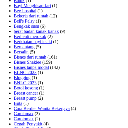
Batuk
(1)
Bayi Menghisap Jari
(1)
Beg hospital
(1)
Bekerja dari rumah
(12)
Bell's Palsy
(1)
Bengkak susu
(6)
berat badan kanak-kanak
(9)
Berhenti merokok
(2)
Berkhatan bayi lelaki
(1)
Berpantang
(5)
Bersalin
(5)
Bisnes dari rumah
(161)
Bisnes Shaklee
(159)
Bisnes tanpa modal
(142)
BLNC 2023
(1)
Blogging
(1)
BNLC 2023
(1)
Botol kosong
(1)
Breast cancer
(1)
Breast pump
(2)
Buta
(1)
Cara Berdiet Wanita Bekerjaya
(4)
Carotamax
(2)
Carotomax
(2)
Cegah Penyakit
(4)