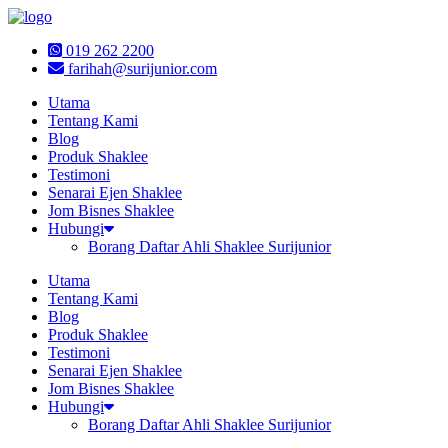
Skip
to
019 262 2200
content
farihah@surijunior.com
Utama
Tentang Kami
Blog
Produk Shaklee
Testimoni
Senarai Ejen Shaklee
Jom Bisnes Shaklee
Hubungi
Borang Daftar Ahli Shaklee Surijunior
Utama
Tentang Kami
Blog
Produk Shaklee
Testimoni
Senarai Ejen Shaklee
Jom Bisnes Shaklee
Hubungi
Borang Daftar Ahli Shaklee Surijunior