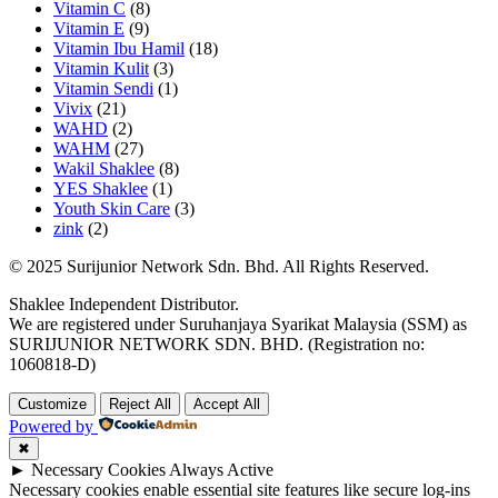
Vitamin C
(8)
Vitamin E
(9)
Vitamin Ibu Hamil
(18)
Vitamin Kulit
(3)
Vitamin Sendi
(1)
Vivix
(21)
WAHD
(2)
WAHM
(27)
Wakil Shaklee
(8)
YES Shaklee
(1)
Youth Skin Care
(3)
zink
(2)
© 2025 Surijunior Network Sdn. Bhd. All Rights Reserved.
Shaklee Independent Distributor.
We are registered under Suruhanjaya Syarikat Malaysia (SSM) as
SURIJUNIOR NETWORK SDN. BHD. (Registration no:
1060818-D)
Customize
Reject All
Accept All
Powered by
✖
►
Necessary Cookies
Always Active
Necessary cookies enable essential site features like secure log-ins