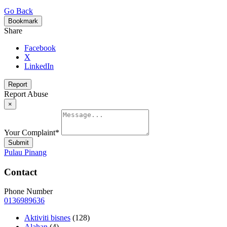
Go Back
Bookmark
Share
Facebook
X
LinkedIn
Report
Report Abuse
×
Your Complaint
*
Submit
Pulau Pinang
Contact
Phone Number
0136989636
Aktiviti bisnes
(128)
Alahan
(4)