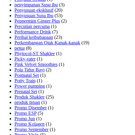
penyimpanan Susu ibu
(3)
Penyusuan eksklusif
(20)
Penyusuan Susu Ibu
(53)
Peppermint Ginger Plus
(2)
Percutian percuma
(1)
Performance Drink
(7)
Perihal keibubapaan
(23)
Perkembangan Otak Kanak-kanak
(19)
petua
(8)
Phytocol-ST Shaklee
(1)
Picky eater
(1)
Pink Velvet Smoothies
(1)
Pola Tidur Bayi
(2)
Postnatal Set
(1)
Potty Train
(1)
Power pumping
(1)
Prenatal Set
(1)
Produk Shaklee
(25)
produk tiruan
(1)
Promo Disember
(1)
Promo ESP
(5)
Promo Jun
(1)
Promo Kolagen
(1)
Promo September
(1)
Promo Vivix
(5)