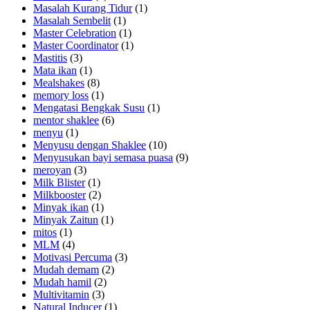
Masalah Kurang Tidur
(1)
Masalah Sembelit
(1)
Master Celebration
(1)
Master Coordinator
(1)
Mastitis
(3)
Mata ikan
(1)
Mealshakes
(8)
memory loss
(1)
Mengatasi Bengkak Susu
(1)
mentor shaklee
(6)
menyu
(1)
Menyusu dengan Shaklee
(10)
Menyusukan bayi semasa puasa
(9)
meroyan
(3)
Milk Blister
(1)
Milkbooster
(2)
Minyak ikan
(1)
Minyak Zaitun
(1)
mitos
(1)
MLM
(4)
Motivasi Percuma
(3)
Mudah demam
(2)
Mudah hamil
(2)
Multivitamin
(3)
Natural Inducer
(1)