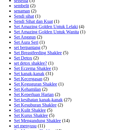
selsema
(3)
sembelit
(2)
senaman
(2)
Sendi sihat
(1)
Sendi Sihat dan Kuat
(1)
Set Amazing Golden Untuk Lelaki
(4)
Set Amazing Golden Untuk Wanita
(1)
Set Anggun
(2)
Set Aura Seri
(1)
set berpantang
(7)
Set Breastfeeding Shaklee
(5)
Set Detox
(2)
set detox shaklee?
(1)
Set Eczema Shaklee
(1)
Set kanak-kanak
(31)
Set Kecergasan
(2)
Set Keguguran Shaklee
(1)
Set Kehamilan
(2)
Set Keperluan Harian
(2)
Set kesihatan kanak-kanak
(27)
Set Kesuburan Shaklee
(2)
Set Kulit Shaklee
(5)
Set Kurus Shaklee
(5)
Set Mengandung Shaklee
(14)
set menyusu
(11)