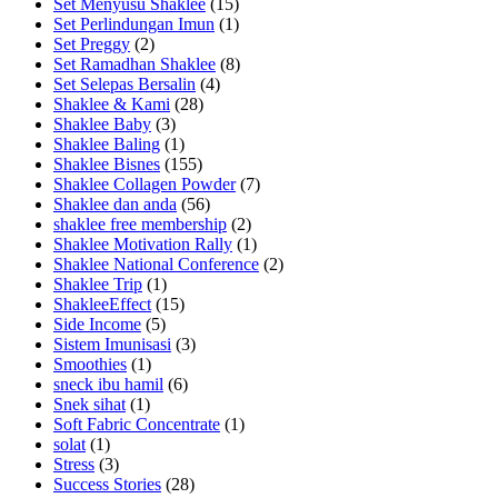
Set Menyusu Shaklee
(15)
Set Perlindungan Imun
(1)
Set Preggy
(2)
Set Ramadhan Shaklee
(8)
Set Selepas Bersalin
(4)
Shaklee & Kami
(28)
Shaklee Baby
(3)
Shaklee Baling
(1)
Shaklee Bisnes
(155)
Shaklee Collagen Powder
(7)
Shaklee dan anda
(56)
shaklee free membership
(2)
Shaklee Motivation Rally
(1)
Shaklee National Conference
(2)
Shaklee Trip
(1)
ShakleeEffect
(15)
Side Income
(5)
Sistem Imunisasi
(3)
Smoothies
(1)
sneck ibu hamil
(6)
Snek sihat
(1)
Soft Fabric Concentrate
(1)
solat
(1)
Stress
(3)
Success Stories
(28)