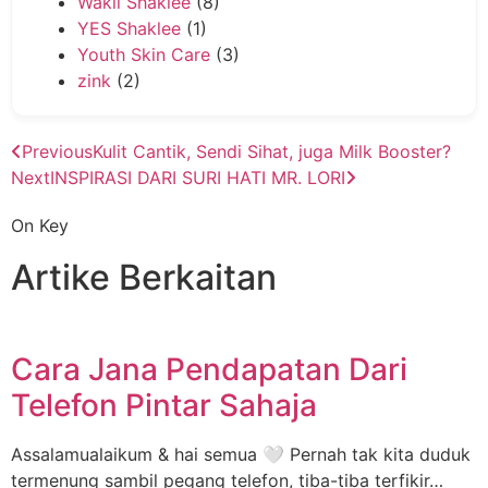
Wakil Shaklee
(8)
YES Shaklee
(1)
Youth Skin Care
(3)
zink
(2)
Previous
Kulit Cantik, Sendi Sihat, juga Milk Booster?
Next
INSPIRASI DARI SURI HATI MR. LORI
On Key
Artike Berkaitan
Cara Jana Pendapatan Dari
Telefon Pintar Sahaja
Assalamualaikum & hai semua 🤍 Pernah tak kita duduk
termenung sambil pegang telefon, tiba-tiba terfikir…