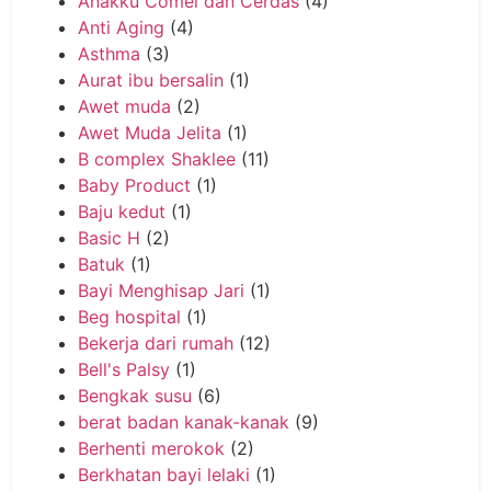
Anakku Comel dan Cerdas
(4)
Anti Aging
(4)
Asthma
(3)
Aurat ibu bersalin
(1)
Awet muda
(2)
Awet Muda Jelita
(1)
B complex Shaklee
(11)
Baby Product
(1)
Baju kedut
(1)
Basic H
(2)
Batuk
(1)
Bayi Menghisap Jari
(1)
Beg hospital
(1)
Bekerja dari rumah
(12)
Bell's Palsy
(1)
Bengkak susu
(6)
berat badan kanak-kanak
(9)
Berhenti merokok
(2)
Berkhatan bayi lelaki
(1)