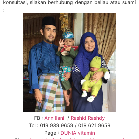
konsultasi, silakan berhubung dengan beliau atau suami
:
FB :
Ann Ilani
/
Rashid Rashdy
Tel : 019 939 9659 / 019 621 9659
Page :
DUNIA vitamin