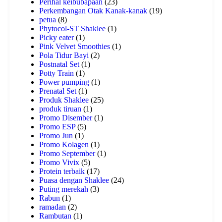
Perihal keibubapaan
(23)
Perkembangan Otak Kanak-kanak
(19)
petua
(8)
Phytocol-ST Shaklee
(1)
Picky eater
(1)
Pink Velvet Smoothies
(1)
Pola Tidur Bayi
(2)
Postnatal Set
(1)
Potty Train
(1)
Power pumping
(1)
Prenatal Set
(1)
Produk Shaklee
(25)
produk tiruan
(1)
Promo Disember
(1)
Promo ESP
(5)
Promo Jun
(1)
Promo Kolagen
(1)
Promo September
(1)
Promo Vivix
(5)
Protein terbaik
(17)
Puasa dengan Shaklee
(24)
Puting merekah
(3)
Rabun
(1)
ramadan
(2)
Rambutan
(1)