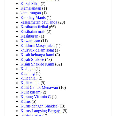
Kekal Sihat
(7)
Kemalangan
(1)
kemurungan
(1)
Kencing Manis
(1)
keselamatan bayi anda
(23)
Kesihatan fizikal
(66)
Kesihatan mata
(2)
Kesùburan
(1)
Kewanitaan
(11)
Khidmat Masyarakat
(1)
khusyuk dalam solat
(1)
Kisah keluarga kami
(8)
Kisah Shaklee
(43)
Kisah Shaklee Kami
(62)
Kolagen
(1)
Kuching
(1)
kulit anjal
(2)
Kulit cantik
(9)
Kulit Cantik Menawan
(10)
Kulit kusam
(2)
Kurang Vitamin C
(1)
Kurus
(5)
Kurus dengan Shaklee
(13)
Kurus Langsing Bergaya
(9)
lailatul qadar
(2)