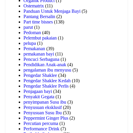
Organik Product
(1)
Ostematrix
(11)
Panduan Untuk Menjaga Bayi
(5)
Pantang Bersalin
(2)
Part time bisnes
(138)
parut
(1)
Pedoman
(40)
Pelembut pakaian
(1)
pelupa
(1)
Pemakanan
(39)
pemakanan bayi
(11)
Pencuci Serbaguna
(1)
Pendidikan Anak-anak
(4)
pengalaman ibu menyusu
(5)
Pengedar Shaklee
(34)
Pengedar Shaklee Kedah
(10)
Pengedar Shaklee Perlis
(4)
Penjagaan bayi
(34)
Penyakit Gegata
(1)
penyimpanan Susu ibu
(3)
Penyusuan eksklusif
(20)
Penyusuan Susu Ibu
(53)
Peppermint Ginger Plus
(2)
Percutian percuma
(1)
Performance Drink
(7)