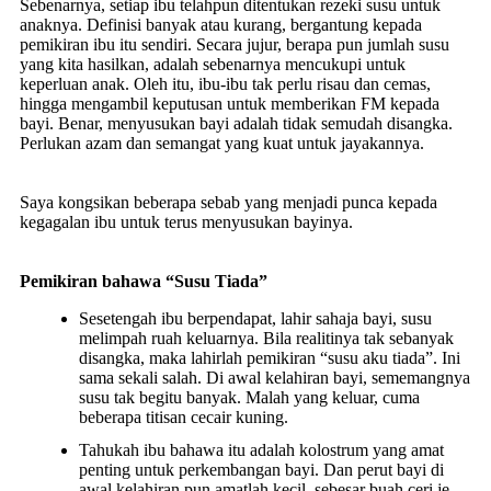
Sebenarnya, setiap ibu telahpun ditentukan rezeki susu untuk
anaknya. Definisi banyak atau kurang, bergantung kepada
pemikiran ibu itu sendiri. Secara jujur, berapa pun jumlah susu
yang kita hasilkan, adalah sebenarnya mencukupi untuk
keperluan anak. Oleh itu, ibu-ibu tak perlu risau dan cemas,
hingga mengambil keputusan untuk memberikan FM kepada
bayi. Benar, menyusukan bayi adalah tidak semudah disangka.
Perlukan azam dan semangat yang kuat untuk jayakannya.
Saya kongsikan beberapa sebab yang menjadi punca kepada
kegagalan ibu untuk terus menyusukan bayinya.
Pemikiran bahawa “Susu Tiada”
Sesetengah ibu berpendapat, lahir sahaja bayi, susu
melimpah ruah keluarnya. Bila realitinya tak sebanyak
disangka, maka lahirlah pemikiran “susu aku tiada”. Ini
sama sekali salah. Di awal kelahiran bayi, sememangnya
susu tak begitu banyak. Malah yang keluar, cuma
beberapa titisan cecair kuning.
Tahukah ibu bahawa itu adalah kolostrum yang amat
penting untuk perkembangan bayi. Dan perut bayi di
awal kelahiran pun amatlah kecil, sebesar buah ceri je.