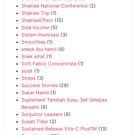
Shaklee National Conference
(2)
Shaklee Trip
(1)
ShakleeEffect
(15)
Side Income
(5)
Sistem Imunisasi
(3)
Smoothies
(1)
sneck ibu hamil
(6)
Snek sihat
(1)
Soft Fabric Concentrate
(1)
solat
(1)
Stress
(3)
Success Stories
(28)
Sukar Hamil
(1)
Suplement Tambah Susu. Set Selepas
Bersalin
(6)
Surijunior Leaders
(8)
Susah Tidur
(2)
Sustained Release Vita-C PlusTM
(13)