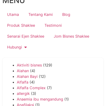
MENU
Utama
Tentang Kami
Blog
Produk Shaklee
Testimoni
Senarai Ejen Shaklee
Jom Bisnes Shaklee
Hubungi
Aktiviti bisnes
(129)
Alahan
(4)
Alahan Bayi
(12)
Alfalfa
(4)
Alfalfa Complex
(7)
allergik
(3)
Anaemia ibu mengandung
(1)
Anafilaksi
(1)