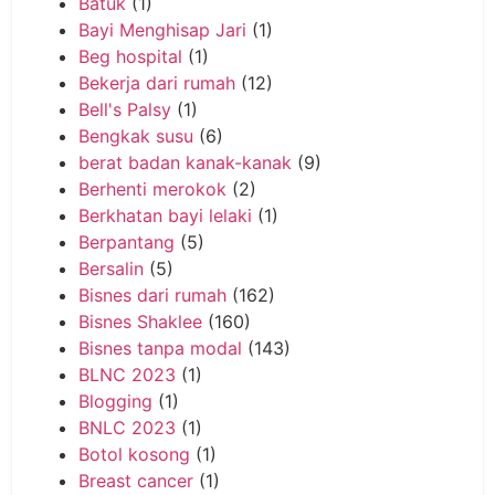
Batuk
(1)
Bayi Menghisap Jari
(1)
Beg hospital
(1)
Bekerja dari rumah
(12)
Bell's Palsy
(1)
Bengkak susu
(6)
berat badan kanak-kanak
(9)
Berhenti merokok
(2)
Berkhatan bayi lelaki
(1)
Berpantang
(5)
Bersalin
(5)
Bisnes dari rumah
(162)
Bisnes Shaklee
(160)
Bisnes tanpa modal
(143)
BLNC 2023
(1)
Blogging
(1)
BNLC 2023
(1)
Botol kosong
(1)
Breast cancer
(1)