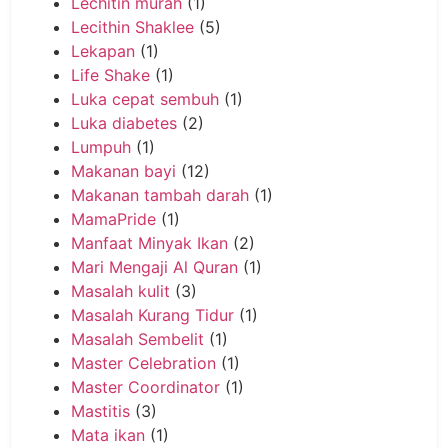
Lechitin murah
(1)
Lecithin Shaklee
(5)
Lekapan
(1)
Life Shake
(1)
Luka cepat sembuh
(1)
Luka diabetes
(2)
Lumpuh
(1)
Makanan bayi
(12)
Makanan tambah darah
(1)
MamaPride
(1)
Manfaat Minyak Ikan
(2)
Mari Mengaji Al Quran
(1)
Masalah kulit
(3)
Masalah Kurang Tidur
(1)
Masalah Sembelit
(1)
Master Celebration
(1)
Master Coordinator
(1)
Mastitis
(3)
Mata ikan
(1)