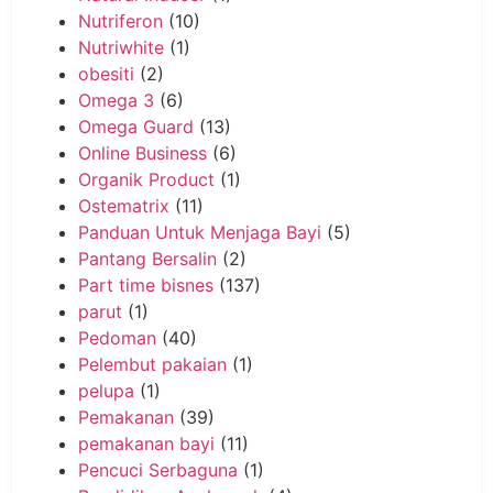
Nutriferon
(10)
Nutriwhite
(1)
obesiti
(2)
Omega 3
(6)
Omega Guard
(13)
Online Business
(6)
Organik Product
(1)
Ostematrix
(11)
Panduan Untuk Menjaga Bayi
(5)
Pantang Bersalin
(2)
Part time bisnes
(137)
parut
(1)
Pedoman
(40)
Pelembut pakaian
(1)
pelupa
(1)
Pemakanan
(39)
pemakanan bayi
(11)
Pencuci Serbaguna
(1)