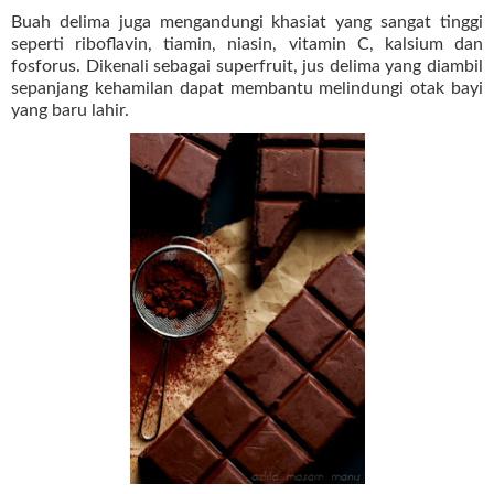
Buah delima juga mengandungi khasiat yang sangat tinggi
seperti riboflavin, tiamin, niasin, vitamin C, kalsium dan
fosforus. Dikenali sebagai superfruit, jus delima yang diambil
sepanjang kehamilan dapat membantu melindungi otak bayi
yang baru lahir.