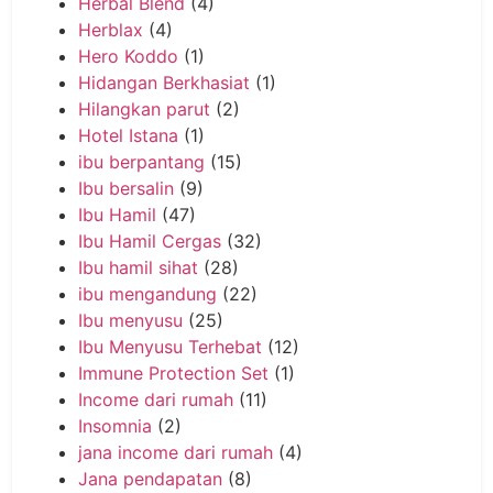
Herbal Blend
(4)
Herblax
(4)
Hero Koddo
(1)
Hidangan Berkhasiat
(1)
Hilangkan parut
(2)
Hotel Istana
(1)
ibu berpantang
(15)
Ibu bersalin
(9)
Ibu Hamil
(47)
Ibu Hamil Cergas
(32)
Ibu hamil sihat
(28)
ibu mengandung
(22)
Ibu menyusu
(25)
Ibu Menyusu Terhebat
(12)
Immune Protection Set
(1)
Income dari rumah
(11)
Insomnia
(2)
jana income dari rumah
(4)
Jana pendapatan
(8)