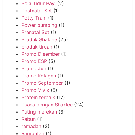
Pola Tidur Bayi
(2)
Postnatal Set
(1)
Potty Train
(1)
Power pumping
(1)
Prenatal Set
(1)
Produk Shaklee
(25)
produk tiruan
(1)
Promo Disember
(1)
Promo ESP
(5)
Promo Jun
(1)
Promo Kolagen
(1)
Promo September
(1)
Promo Vivix
(5)
Protein terbaik
(17)
Puasa dengan Shaklee
(24)
Puting merekah
(3)
Rabun
(1)
ramadan
(2)
Rambutan
(1)