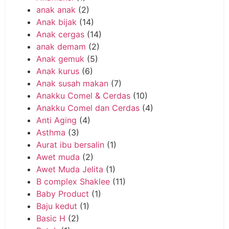
anak anak
(2)
Anak bijak
(14)
Anak cergas
(14)
anak demam
(2)
Anak gemuk
(5)
Anak kurus
(6)
Anak susah makan
(7)
Anakku Comel & Cerdas
(10)
Anakku Comel dan Cerdas
(4)
Anti Aging
(4)
Asthma
(3)
Aurat ibu bersalin
(1)
Awet muda
(2)
Awet Muda Jelita
(1)
B complex Shaklee
(11)
Baby Product
(1)
Baju kedut
(1)
Basic H
(2)