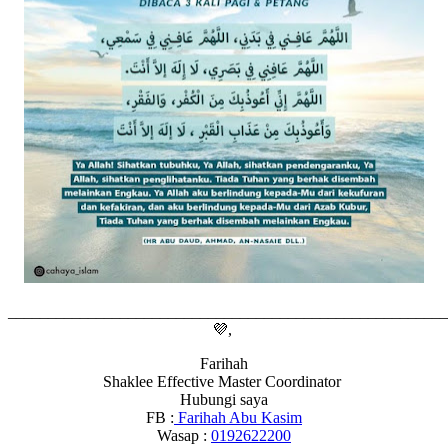
_______________________________________________________
💜,
Farihah
Shaklee Effective Master Coordinator
Hubungi saya
FB :
Farihah Abu Kasim
Wasap :
0192622200