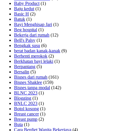
Baby Product
(1)
Baju kedut
(1)
Basic H
(2)
Batuk
(1)
Bayi Menghisap Jari
(1)
Beg hospital
(1)
Bekerja dari rumah
(12)
Bell's Palsy
(1)
Bengkak susu
(6)
berat badan kanak-kanak
(9)
Berhenti merokok
(2)
Berkhatan bayi lelaki
(1)
Berpantang
(5)
Bersalin
(5)
Bisnes dari rumah
(161)
Bisnes Shaklee
(159)
Bisnes tanpa modal
(142)
BLNC 2023
(1)
Blogging
(1)
BNLC 2023
(1)
Botol kosong
(1)
Breast cancer
(1)
Breast pump
(2)
Buta
(1)
Cara Berdiet Wanita Bekerjaya
(4)