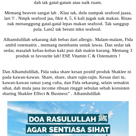
dah tak gatal-gatam atau naik ruam.
Memang heaven sangat lah . Klau tak, dulu nampak seafood jaaaa,
lari !! . Nmpk seafood jaa, fikir 4, 5, 6 kali jugak nak makan. R
isau
nak menanggung gatal-gatal lepas makan seafood. Tak sanggup
pula. Last2 tak berani mkn seafood.
Alhamdulillah sekarang dah bebas dari allergic.
Malam-malam, Fida
ambil ostematrix , memang membantu untuk lawas.
Dan sedar tak
sedar, masalah kebas-kebas kaki pun dah makin kurang.
Memang 3
produk ni favourite lah! ESP, Vitamin C & Ostematrix !
Dan Alhamdulillah, Fida suka share kesan positif produk Shaklee ni
pada kawan-kawan. Share, share, share rajin-rajin.
Kesan dari tu,
kawan-kawan ramai yang cuba, dan Fida sekarang, selain semakin
sihat, dah mula jana income ribuan ringgit sebulan sebab konsisten
sharing Shaklee Effect & Business” .
Alhamdulillah