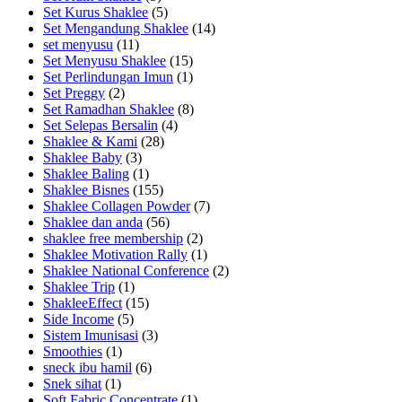
Set Kurus Shaklee
(5)
Set Mengandung Shaklee
(14)
set menyusu
(11)
Set Menyusu Shaklee
(15)
Set Perlindungan Imun
(1)
Set Preggy
(2)
Set Ramadhan Shaklee
(8)
Set Selepas Bersalin
(4)
Shaklee & Kami
(28)
Shaklee Baby
(3)
Shaklee Baling
(1)
Shaklee Bisnes
(155)
Shaklee Collagen Powder
(7)
Shaklee dan anda
(56)
shaklee free membership
(2)
Shaklee Motivation Rally
(1)
Shaklee National Conference
(2)
Shaklee Trip
(1)
ShakleeEffect
(15)
Side Income
(5)
Sistem Imunisasi
(3)
Smoothies
(1)
sneck ibu hamil
(6)
Snek sihat
(1)
Soft Fabric Concentrate
(1)