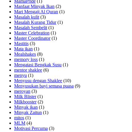
MamaPride
(1)
Manfaat Minyak Ikan
(2)
Mari Mengaji Al Quran
(1)
Masalah kulit
(3)
Masalah Kurang Tidur
(1)
Masalah Sembelit
(1)
Master Celebration
(1)
Master Coordinator
(1)
Mastitis
(3)
Mata ikan
(1)
Mealshakes
(8)
memory loss
(1)
Mengatasi Bengkak Susu
(1)
mentor shaklee
(6)
menyu
(1)
Menyusu dengan Shaklee
(10)
Menyusukan bayi semasa puasa
(9)
meroyan
(3)
Milk Blister
(1)
Milkbooster
(2)
Minyak ikan
(1)
Minyak Zaitun
(1)
mitos
(1)
MLM
(4)
Motivasi Percuma
(3)