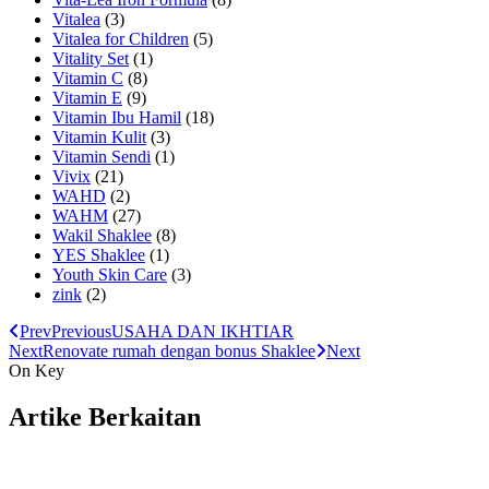
Vitalea
(3)
Vitalea for Children
(5)
Vitality Set
(1)
Vitamin C
(8)
Vitamin E
(9)
Vitamin Ibu Hamil
(18)
Vitamin Kulit
(3)
Vitamin Sendi
(1)
Vivix
(21)
WAHD
(2)
WAHM
(27)
Wakil Shaklee
(8)
YES Shaklee
(1)
Youth Skin Care
(3)
zink
(2)
Prev
Previous
USAHA DAN IKHTIAR
Next
Renovate rumah dengan bonus Shaklee
Next
On Key
Artike Berkaitan