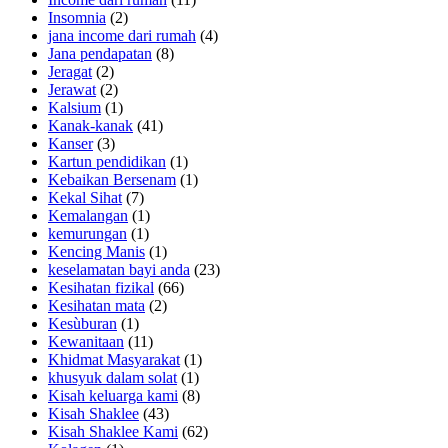
Insomnia
(2)
jana income dari rumah
(4)
Jana pendapatan
(8)
Jeragat
(2)
Jerawat
(2)
Kalsium
(1)
Kanak-kanak
(41)
Kanser
(3)
Kartun pendidikan
(1)
Kebaikan Bersenam
(1)
Kekal Sihat
(7)
Kemalangan
(1)
kemurungan
(1)
Kencing Manis
(1)
keselamatan bayi anda
(23)
Kesihatan fizikal
(66)
Kesihatan mata
(2)
Kesùburan
(1)
Kewanitaan
(11)
Khidmat Masyarakat
(1)
khusyuk dalam solat
(1)
Kisah keluarga kami
(8)
Kisah Shaklee
(43)
Kisah Shaklee Kami
(62)