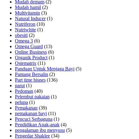
Mudah demam
(2)
Mudah hamil
(2)
Multivitamin
(3)
Natural Inducer
(1)
Nutriferon
(10)
Nutriwhite
(1)
obesiti
(2)
Omega 3
(6)
Omega Guard
(13)
Online Business
(6)
Organik Product
(1)
Ostematrix
(11)
Panduan Untuk Menjaga Bayi
(5)
Pantang Bersalin
(2)
Part time bisnes
(136)
parut
(1)
Pedoman
(40)
Pelembut pakaian
(1)
pelupa
(1)
Pemakanan
(39)
pemakanan bayi
(11)
Pencuci Serbaguna
(1)
Pendidikan Anak-anak
(4)
pengalaman ibu menyusu
(5)
Pengedar Shaklee
(34)