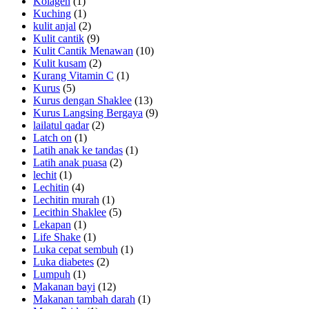
Kolagen
(1)
Kuching
(1)
kulit anjal
(2)
Kulit cantik
(9)
Kulit Cantik Menawan
(10)
Kulit kusam
(2)
Kurang Vitamin C
(1)
Kurus
(5)
Kurus dengan Shaklee
(13)
Kurus Langsing Bergaya
(9)
lailatul qadar
(2)
Latch on
(1)
Latih anak ke tandas
(1)
Latih anak puasa
(2)
lechit
(1)
Lechitin
(4)
Lechitin murah
(1)
Lecithin Shaklee
(5)
Lekapan
(1)
Life Shake
(1)
Luka cepat sembuh
(1)
Luka diabetes
(2)
Lumpuh
(1)
Makanan bayi
(12)
Makanan tambah darah
(1)