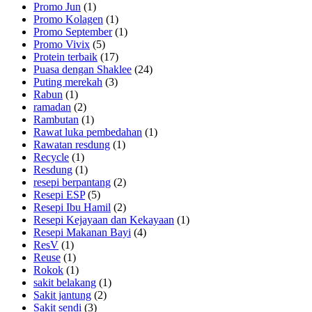
Promo Jun
(1)
Promo Kolagen
(1)
Promo September
(1)
Promo Vivix
(5)
Protein terbaik
(17)
Puasa dengan Shaklee
(24)
Puting merekah
(3)
Rabun
(1)
ramadan
(2)
Rambutan
(1)
Rawat luka pembedahan
(1)
Rawatan resdung
(1)
Recycle
(1)
Resdung
(1)
resepi berpantang
(2)
Resepi ESP
(5)
Resepi Ibu Hamil
(2)
Resepi Kejayaan dan Kekayaan
(1)
Resepi Makanan Bayi
(4)
ResV
(1)
Reuse
(1)
Rokok
(1)
sakit belakang
(1)
Sakit jantung
(2)
Sakit sendi
(3)