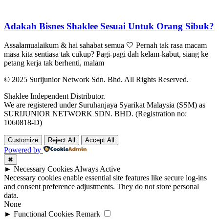
Adakah Bisnes Shaklee Sesuai Untuk Orang Sibuk?
Assalamualaikum & hai sahabat semua 🤍 Pernah tak rasa macam
masa kita sentiasa tak cukup? Pagi-pagi dah kelam-kabut, siang ke
petang kerja tak berhenti, malam
© 2025 Surijunior Network Sdn. Bhd. All Rights Reserved.
Shaklee Independent Distributor.
We are registered under Suruhanjaya Syarikat Malaysia (SSM) as
SURIJUNIOR NETWORK SDN. BHD. (Registration no:
1060818-D)
Customize
Reject All
Accept All
Powered by
✖
►
Necessary Cookies
Always Active
Necessary cookies enable essential site features like secure log-ins
and consent preference adjustments. They do not store personal
data.
None
►
Functional Cookies
Remark