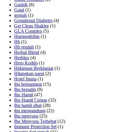
Gastrik
(8)
Gatal
(1)
gemuk
(1)
Gestational Diabetes
(4)
Get Clean Shaklee
(1)
GLA Complex
(5)
Haemoglobin
(1)
Hb
(1)
Hb rendah
(1)
Herbal Blend
(4)
Herblax
(4)
Hero Koddo
(1)
Hidangan Berkhasiat
(1)
Hilangkan parut
(2)
Hotel Istana
(1)
ibu berpantang
(15)
Ibu bersalin
(9)
Ibu Hamil
(47)
Ibu Hamil Cergas
(32)
Ibu hamil sihat
(28)
ibu mengandung
(22)
Ibu menyusu
(25)
Ibu Menyusu Terhebat
(12)
Immune Protection Set
(1)
Income dari rumah
(11)