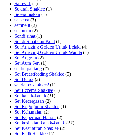
Sarawak
(1)
Sejarah Shaklee
(1)
Selera makan
(1)
selsema
(3)
sembelit
(2)
senaman
(2)
Sendi sihat
(1)
Sendi Sihat dan Kuat
(1)
Set Amazing Golden Untuk Lelaki
(4)
Set Amazing Golden Untuk Wanita
(1)
Set Anggun
(2)
Set Aura Seri
(1)
set berpantang
(7)
Set Breastfeeding Shaklee
(5)
Set Detox
(2)
set detox shaklee?
(1)
Set Eczema Shaklee
(1)
Set kanak-kanak
(31)
Set Kecergasan
(2)
Set Keguguran Shaklee
(1)
Set Kehamilan
(2)
Set Keperluan Harian
(2)
Set kesihatan kanak-kanak
(27)
Set Kesuburan Shaklee
(2)
Set Kulit Shaklee
(5)