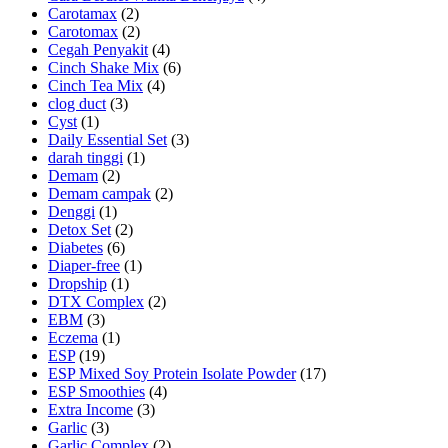
Carotamax
(2)
Carotomax
(2)
Cegah Penyakit
(4)
Cinch Shake Mix
(6)
Cinch Tea Mix
(4)
clog duct
(3)
Cyst
(1)
Daily Essential Set
(3)
darah tinggi
(1)
Demam
(2)
Demam campak
(2)
Denggi
(1)
Detox Set
(2)
Diabetes
(6)
Diaper-free
(1)
Dropship
(1)
DTX Complex
(2)
EBM
(3)
Eczema
(1)
ESP
(19)
ESP Mixed Soy Protein Isolate Powder
(17)
ESP Smoothies
(4)
Extra Income
(3)
Garlic
(3)
Garlic Complex
(2)