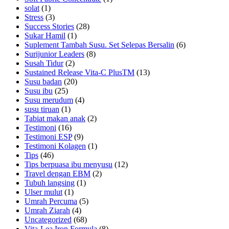
solat
(1)
Stress
(3)
Success Stories
(28)
Sukar Hamil
(1)
Suplement Tambah Susu. Set Selepas Bersalin
(6)
Surijunior Leaders
(8)
Susah Tidur
(2)
Sustained Release Vita-C PlusTM
(13)
Susu badan
(20)
Susu ibu
(25)
Susu merudum
(4)
susu tiruan
(1)
Tabiat makan anak
(2)
Testimoni
(16)
Testimoni ESP
(9)
Testimoni Kolagen
(1)
Tips
(46)
Tips berpuasa ibu menyusu
(12)
Travel dengan EBM
(2)
Tubuh langsing
(1)
Ulser mulut
(1)
Umrah Percuma
(5)
Umrah Ziarah
(4)
Uncategorized
(68)
Vita-Lea Iron Formula
(8)