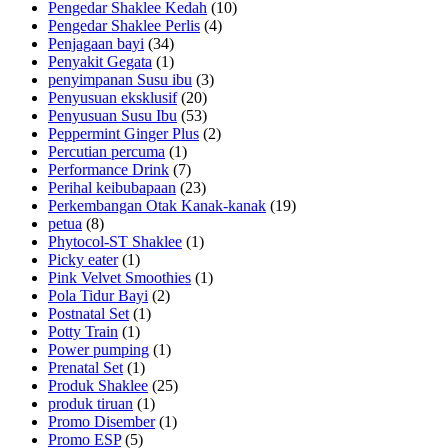
Pengedar Shaklee Kedah
(10)
Pengedar Shaklee Perlis
(4)
Penjagaan bayi
(34)
Penyakit Gegata
(1)
penyimpanan Susu ibu
(3)
Penyusuan eksklusif
(20)
Penyusuan Susu Ibu
(53)
Peppermint Ginger Plus
(2)
Percutian percuma
(1)
Performance Drink
(7)
Perihal keibubapaan
(23)
Perkembangan Otak Kanak-kanak
(19)
petua
(8)
Phytocol-ST Shaklee
(1)
Picky eater
(1)
Pink Velvet Smoothies
(1)
Pola Tidur Bayi
(2)
Postnatal Set
(1)
Potty Train
(1)
Power pumping
(1)
Prenatal Set
(1)
Produk Shaklee
(25)
produk tiruan
(1)
Promo Disember
(1)
Promo ESP
(5)