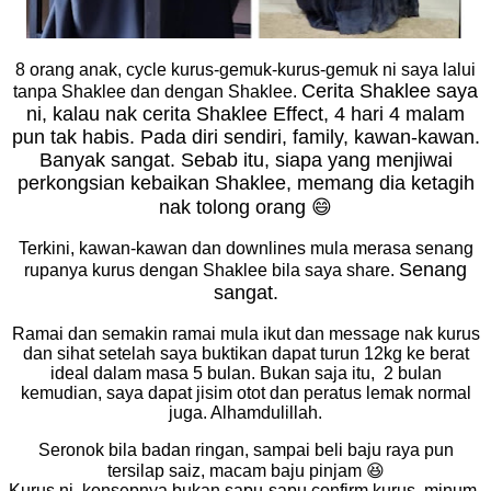
8 orang anak, cycle kurus-gemuk-kurus-gemuk ni saya lalui
Cerita Shaklee saya
tanpa Shaklee dan dengan Shaklee.
ni, kalau nak cerita Shaklee Effect, 4 hari 4 malam
pun tak habis. Pada diri sendiri, family, kawan-kawan.
Banyak sangat. Sebab itu, siapa yang menjiwai
perkongsian kebaikan Shaklee, memang dia ketagih
nak tolong orang 😄
Terkini, kawan-kawan dan downlines mula merasa senang
Senang
rupanya kurus dengan Shaklee bila saya share.
sangat.
Ramai dan semakin ramai mula ikut dan message nak kurus
dan sihat setelah saya buktikan dapat turun 12kg ke berat
ideal dalam masa 5 bulan. Bukan saja itu, 2 bulan
kemudian, saya dapat jisim otot dan peratus lemak normal
juga. Alhamdulillah.
Seronok bila badan ringan, sampai beli baju raya pun
tersilap saiz, macam baju pinjam 😆
Kurus ni, konsepnya bukan sapu-sapu confirm kurus, minum-