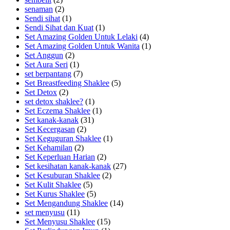
senaman
(2)
Sendi sihat
(1)
Sendi Sihat dan Kuat
(1)
Set Amazing Golden Untuk Lelaki
(4)
Set Amazing Golden Untuk Wanita
(1)
Set Anggun
(2)
Set Aura Seri
(1)
set berpantang
(7)
Set Breastfeeding Shaklee
(5)
Set Detox
(2)
set detox shaklee?
(1)
Set Eczema Shaklee
(1)
Set kanak-kanak
(31)
Set Kecergasan
(2)
Set Keguguran Shaklee
(1)
Set Kehamilan
(2)
Set Keperluan Harian
(2)
Set kesihatan kanak-kanak
(27)
Set Kesuburan Shaklee
(2)
Set Kulit Shaklee
(5)
Set Kurus Shaklee
(5)
Set Mengandung Shaklee
(14)
set menyusu
(11)
Set Menyusu Shaklee
(15)