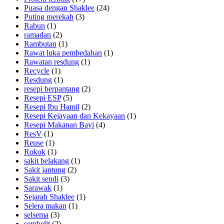
Puasa dengan Shaklee
(24)
Puting merekah
(3)
Rabun
(1)
ramadan
(2)
Rambutan
(1)
Rawat luka pembedahan
(1)
Rawatan resdung
(1)
Recycle
(1)
Resdung
(1)
resepi berpantang
(2)
Resepi ESP
(5)
Resepi Ibu Hamil
(2)
Resepi Kejayaan dan Kekayaan
(1)
Resepi Makanan Bayi
(4)
ResV
(1)
Reuse
(1)
Rokok
(1)
sakit belakang
(1)
Sakit jantung
(2)
Sakit sendi
(3)
Sarawak
(1)
Sejarah Shaklee
(1)
Selera makan
(1)
selsema
(3)
sembelit
(2)