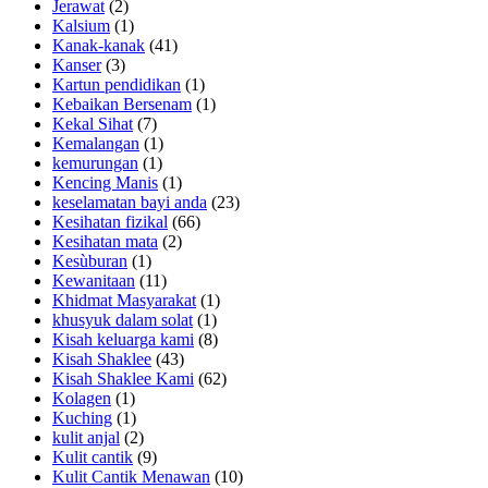
Jerawat
(2)
Kalsium
(1)
Kanak-kanak
(41)
Kanser
(3)
Kartun pendidikan
(1)
Kebaikan Bersenam
(1)
Kekal Sihat
(7)
Kemalangan
(1)
kemurungan
(1)
Kencing Manis
(1)
keselamatan bayi anda
(23)
Kesihatan fizikal
(66)
Kesihatan mata
(2)
Kesùburan
(1)
Kewanitaan
(11)
Khidmat Masyarakat
(1)
khusyuk dalam solat
(1)
Kisah keluarga kami
(8)
Kisah Shaklee
(43)
Kisah Shaklee Kami
(62)
Kolagen
(1)
Kuching
(1)
kulit anjal
(2)
Kulit cantik
(9)
Kulit Cantik Menawan
(10)