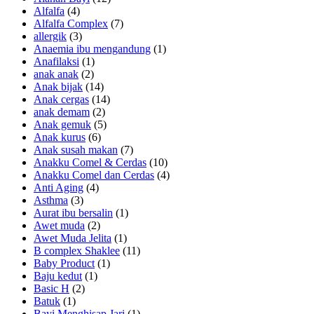
Alfalfa
(4)
Alfalfa Complex
(7)
allergik
(3)
Anaemia ibu mengandung
(1)
Anafilaksi
(1)
anak anak
(2)
Anak bijak
(14)
Anak cergas
(14)
anak demam
(2)
Anak gemuk
(5)
Anak kurus
(6)
Anak susah makan
(7)
Anakku Comel & Cerdas
(10)
Anakku Comel dan Cerdas
(4)
Anti Aging
(4)
Asthma
(3)
Aurat ibu bersalin
(1)
Awet muda
(2)
Awet Muda Jelita
(1)
B complex Shaklee
(11)
Baby Product
(1)
Baju kedut
(1)
Basic H
(2)
Batuk
(1)
Bayi Menghisap Jari
(1)