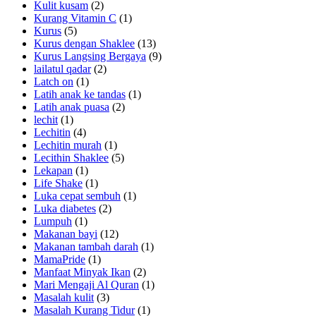
Kulit kusam
(2)
Kurang Vitamin C
(1)
Kurus
(5)
Kurus dengan Shaklee
(13)
Kurus Langsing Bergaya
(9)
lailatul qadar
(2)
Latch on
(1)
Latih anak ke tandas
(1)
Latih anak puasa
(2)
lechit
(1)
Lechitin
(4)
Lechitin murah
(1)
Lecithin Shaklee
(5)
Lekapan
(1)
Life Shake
(1)
Luka cepat sembuh
(1)
Luka diabetes
(2)
Lumpuh
(1)
Makanan bayi
(12)
Makanan tambah darah
(1)
MamaPride
(1)
Manfaat Minyak Ikan
(2)
Mari Mengaji Al Quran
(1)
Masalah kulit
(3)
Masalah Kurang Tidur
(1)