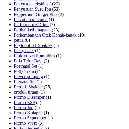
Penyusuan eksklusif
(20)
Penyusuan Susu Ibu
(53)
Peppermint Ginger Plus
(2)
Percutian percuma
(1)
Performance Drink
(7)
Perihal keibubapaan
(23)
Perkembangan Otak Kanak-kanak
(19)
petua
(8)
Phytocol-ST Shaklee
(1)
Picky eater
(1)
Pink Velvet Smoothies
(1)
Pola Tidur Bayi
(2)
Postnatal Set
(1)
Potty Train
(1)
Power pumping
(1)
Prenatal Set
(1)
Produk Shaklee
(25)
produk tiruan
(1)
Promo Disember
(1)
Promo ESP
(5)
Promo Jun
(1)
Promo Kolagen
(1)
Promo September
(1)
Promo Vivix
(5)
Protein terbaik
(17)