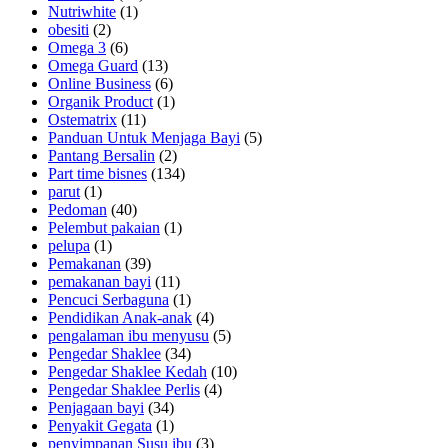
Nutriwhite
(1)
obesiti
(2)
Omega 3
(6)
Omega Guard
(13)
Online Business
(6)
Organik Product
(1)
Ostematrix
(11)
Panduan Untuk Menjaga Bayi
(5)
Pantang Bersalin
(2)
Part time bisnes
(134)
parut
(1)
Pedoman
(40)
Pelembut pakaian
(1)
pelupa
(1)
Pemakanan
(39)
pemakanan bayi
(11)
Pencuci Serbaguna
(1)
Pendidikan Anak-anak
(4)
pengalaman ibu menyusu
(5)
Pengedar Shaklee
(34)
Pengedar Shaklee Kedah
(10)
Pengedar Shaklee Perlis
(4)
Penjagaan bayi
(34)
Penyakit Gegata
(1)
penyimpanan Susu ibu
(3)