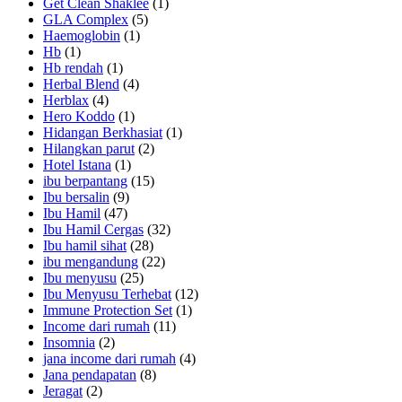
Get Clean Shaklee
(1)
GLA Complex
(5)
Haemoglobin
(1)
Hb
(1)
Hb rendah
(1)
Herbal Blend
(4)
Herblax
(4)
Hero Koddo
(1)
Hidangan Berkhasiat
(1)
Hilangkan parut
(2)
Hotel Istana
(1)
ibu berpantang
(15)
Ibu bersalin
(9)
Ibu Hamil
(47)
Ibu Hamil Cergas
(32)
Ibu hamil sihat
(28)
ibu mengandung
(22)
Ibu menyusu
(25)
Ibu Menyusu Terhebat
(12)
Immune Protection Set
(1)
Income dari rumah
(11)
Insomnia
(2)
jana income dari rumah
(4)
Jana pendapatan
(8)
Jeragat
(2)