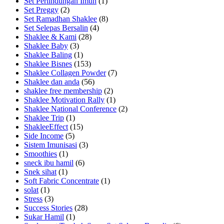
Set Perlindungan Imun
(1)
Set Preggy
(2)
Set Ramadhan Shaklee
(8)
Set Selepas Bersalin
(4)
Shaklee & Kami
(28)
Shaklee Baby
(3)
Shaklee Baling
(1)
Shaklee Bisnes
(153)
Shaklee Collagen Powder
(7)
Shaklee dan anda
(56)
shaklee free membership
(2)
Shaklee Motivation Rally
(1)
Shaklee National Conference
(2)
Shaklee Trip
(1)
ShakleeEffect
(15)
Side Income
(5)
Sistem Imunisasi
(3)
Smoothies
(1)
sneck ibu hamil
(6)
Snek sihat
(1)
Soft Fabric Concentrate
(1)
solat
(1)
Stress
(3)
Success Stories
(28)
Sukar Hamil
(1)