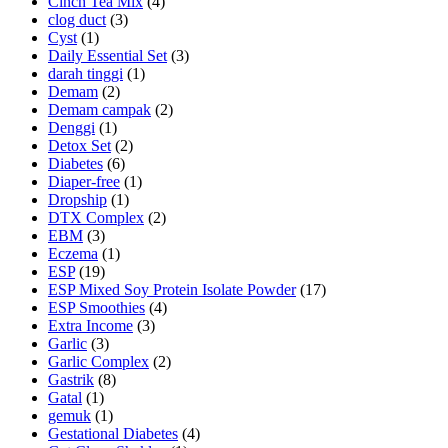
Cinch Tea Mix
(4)
clog duct
(3)
Cyst
(1)
Daily Essential Set
(3)
darah tinggi
(1)
Demam
(2)
Demam campak
(2)
Denggi
(1)
Detox Set
(2)
Diabetes
(6)
Diaper-free
(1)
Dropship
(1)
DTX Complex
(2)
EBM
(3)
Eczema
(1)
ESP
(19)
ESP Mixed Soy Protein Isolate Powder
(17)
ESP Smoothies
(4)
Extra Income
(3)
Garlic
(3)
Garlic Complex
(2)
Gastrik
(8)
Gatal
(1)
gemuk
(1)
Gestational Diabetes
(4)