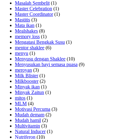
Masalah Sembelit
(1)
Master Celebration
(1)
Master Coordinator
(1)
Mastitis
(3)
Mata ikan
(1)
Mealshakes
(8)
memory loss
(1)
Mengatasi Bengkak Susu
(1)
mentor shaklee
(6)
menyu
(1)
Menyusu dengan Shaklee
(10)
Menyusukan bayi semasa puasa
(9)
meroyan
(3)
Milk Blister
(1)
Milkbooster
(2)
Minyak ikan
(1)
Minyak Zaitun
(1)
mitos
(1)
MLM
(4)
Motivasi Percuma
(3)
Mudah demam
(2)
Mudah hamil
(2)
Multivitamin
(3)
Natural Inducer
(1)
Nutriferon
(10)