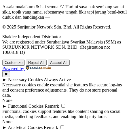
Assalamualaikum & hai semua 🤍 Hari ni saya nak sembang santai
sikit, topik yang ramai sebenarnya tengah fikir tapi jarang betul-betul
duduk dan bandingkan —
© 2025 Surijunior Network Sdn. Bhd. All Rights Reserved.
Shaklee Independent Distributor.
We are registered under Suruhanjaya Syarikat Malaysia (SSM) as
SURIJUNIOR NETWORK SDN. BHD. (Registration no:
1060818-D)
Customize
Reject All
Accept All
Powered by
✖
►
Necessary Cookies
Always Active
Necessary cookies enable essential site features like secure log-ins
and consent preference adjustments. They do not store personal
data.
None
►
Functional Cookies
Remark
Functional cookies support features like content sharing on social
media, collecting feedback, and enabling third-party tools.
None
►
Analytical Cookies
Remark