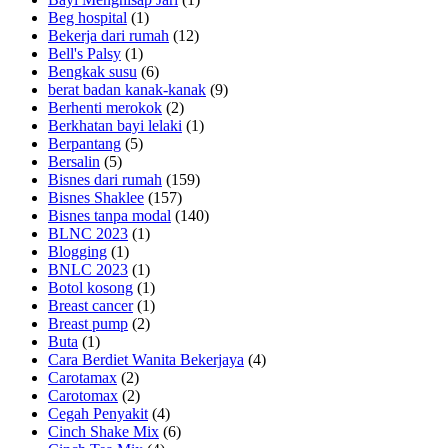
Beg hospital
(1)
Bekerja dari rumah
(12)
Bell's Palsy
(1)
Bengkak susu
(6)
berat badan kanak-kanak
(9)
Berhenti merokok
(2)
Berkhatan bayi lelaki
(1)
Berpantang
(5)
Bersalin
(5)
Bisnes dari rumah
(159)
Bisnes Shaklee
(157)
Bisnes tanpa modal
(140)
BLNC 2023
(1)
Blogging
(1)
BNLC 2023
(1)
Botol kosong
(1)
Breast cancer
(1)
Breast pump
(2)
Buta
(1)
Cara Berdiet Wanita Bekerjaya
(4)
Carotamax
(2)
Carotomax
(2)
Cegah Penyakit
(4)
Cinch Shake Mix
(6)