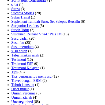
Soft Fabric Concentrate
(1)
solat
(1)
Stress
(3)
Success Stories
(28)
Sukar Hamil
(1)
Suplement Tambah Susu. Set Selepas Bersalin
(6)
Surijunior Leaders
(8)
Susah Tidur
(2)
Sustained Release Vita-C PlusTM
(13)
Susu badan
(20)
Susu ibu
(25)
Susu merudum
(4)
susu tiruan
(1)
Tabiat makan anak
(2)
Testimoni
(16)
Testimoni ESP
(9)
Testimoni Kolagen
(1)
Tips
(46)
Tips berpuasa ibu menyusu
(12)
Travel dengan EBM
(2)
Tubuh langsing
(1)
Ulser mulut
(1)
Umrah Percuma
(5)
Umrah Ziarah
(4)
Uncategorized
(68)