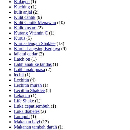
Kolagen
(1)
Kuching
(1)
kulit anjal
(2)
Kulit cantik
(9)
Kulit Cantik Menawan
(10)
Kulit kusam
(2)
Kurang Vitamin C
(1)
Kurus
(5)
Kurus dengan Shaklee
(13)
Kurus Langsing Bergaya
(9)
lailatul qadar
(2)
Latch on
(1)
Latih anak ke tandas
(1)
Latih anak puasa
(2)
lechit
(1)
Lechitin
(4)
Lechitin murah
(1)
Lecithin Shaklee
(5)
Lekapan
(1)
Life Shake
(1)
Luka cepat sembuh
(1)
Luka diabetes
(2)
Lumpuh
(1)
Makanan bayi
(12)
Makanan tambah darah
(1)