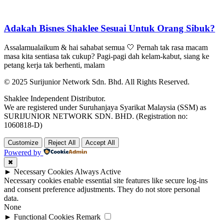
Adakah Bisnes Shaklee Sesuai Untuk Orang Sibuk?
Assalamualaikum & hai sahabat semua 🤍 Pernah tak rasa macam
masa kita sentiasa tak cukup? Pagi-pagi dah kelam-kabut, siang ke
petang kerja tak berhenti, malam
© 2025 Surijunior Network Sdn. Bhd. All Rights Reserved.
Shaklee Independent Distributor.
We are registered under Suruhanjaya Syarikat Malaysia (SSM) as
SURIJUNIOR NETWORK SDN. BHD. (Registration no:
1060818-D)
Customize
Reject All
Accept All
Powered by
✖
►
Necessary Cookies
Always Active
Necessary cookies enable essential site features like secure log-ins
and consent preference adjustments. They do not store personal
data.
None
►
Functional Cookies
Remark