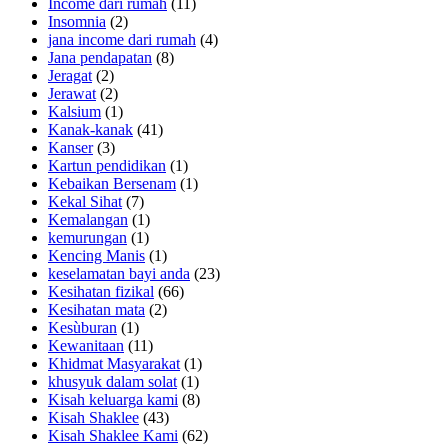
Income dari rumah
(11)
Insomnia
(2)
jana income dari rumah
(4)
Jana pendapatan
(8)
Jeragat
(2)
Jerawat
(2)
Kalsium
(1)
Kanak-kanak
(41)
Kanser
(3)
Kartun pendidikan
(1)
Kebaikan Bersenam
(1)
Kekal Sihat
(7)
Kemalangan
(1)
kemurungan
(1)
Kencing Manis
(1)
keselamatan bayi anda
(23)
Kesihatan fizikal
(66)
Kesihatan mata
(2)
Kesùburan
(1)
Kewanitaan
(11)
Khidmat Masyarakat
(1)
khusyuk dalam solat
(1)
Kisah keluarga kami
(8)
Kisah Shaklee
(43)
Kisah Shaklee Kami
(62)