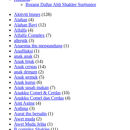
Borang Daftar Ahli Shaklee Surijunior
Aktiviti bisnes
(128)
Alahan
(4)
Alahan Bayi
(12)
Alfalfa
(4)
Alfalfa Complex
(7)
allergik
(3)
Anaemia ibu mengandung
(1)
Anafilaksi
(1)
anak anak
(2)
Anak bijak
(14)
Anak cergas
(14)
anak demam
(2)
Anak gemuk
(5)
Anak kurus
(6)
Anak susah makan
(7)
Anakku Comel & Cerdas
(10)
Anakku Comel dan Cerdas
(4)
Anti Aging
(4)
Asthma
(3)
Aurat ibu bersalin
(1)
Awet muda
(2)
Awet Muda Jelita
(1)
B complex Shaklee
(11)