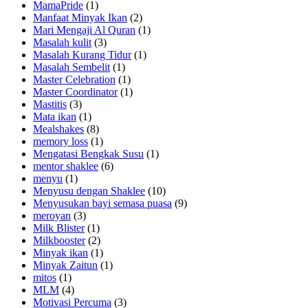
MamaPride
(1)
Manfaat Minyak Ikan
(2)
Mari Mengaji Al Quran
(1)
Masalah kulit
(3)
Masalah Kurang Tidur
(1)
Masalah Sembelit
(1)
Master Celebration
(1)
Master Coordinator
(1)
Mastitis
(3)
Mata ikan
(1)
Mealshakes
(8)
memory loss
(1)
Mengatasi Bengkak Susu
(1)
mentor shaklee
(6)
menyu
(1)
Menyusu dengan Shaklee
(10)
Menyusukan bayi semasa puasa
(9)
meroyan
(3)
Milk Blister
(1)
Milkbooster
(2)
Minyak ikan
(1)
Minyak Zaitun
(1)
mitos
(1)
MLM
(4)
Motivasi Percuma
(3)