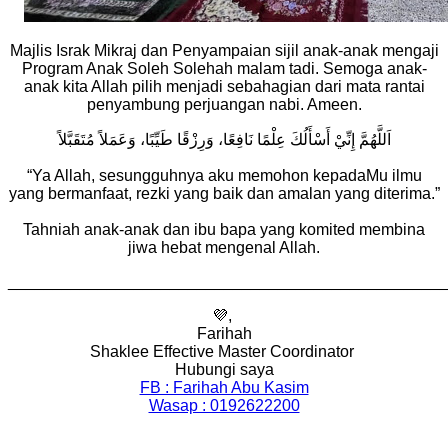
Majlis Israk Mikraj dan Penyampaian sijil anak-anak mengaji
Program Anak Soleh Solehah malam tadi. Semoga anak-
anak kita Allah pilih menjadi sebahagian dari mata rantai
penyambung perjuangan nabi. Ameen.
اَللَّهُمَّ إِنِّيْ أَسْأَلُكَ عِلْمًا نَافِعًا، وَرِزْقًا طَيِّبًا، وَعَمَلاً مُتَقَبَّلاً
“Ya Allah, sesungguhnya aku memohon kepadaMu ilmu
yang bermanfaat, rezki yang baik dan amalan yang diterima.”
Tahniah anak-anak dan ibu bapa yang komited membina
jiwa hebat mengenal Allah.
________________________________________________
💜,
Farihah
Shaklee Effective Master Coordinator
Hubungi saya
FB : Farihah Abu Kasim
Wasap : 0192622200