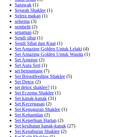
Sarawak
(1)
Sejarah Shaklee
(1)
Selera makan
(1)
selsema
(3)
sembelit
(2)
senaman
(2)
Sendi sihat
(1)
Sendi Sihat dan Kuat
(1)
Set Amazing Golden Untuk Lelaki
(4)
Set Amazing Golden Untuk Wanita
(1)
Set Anggun
(2)
Set Aura Seri
(1)
set berpantang
(7)
Set Breastfeeding Shaklee
(5)
Set Detox
(2)
set detox shaklee?
(1)
Set Eczema Shaklee
(1)
Set kanak-kanak
(31)
Set Kecergasan
(2)
Set Keguguran Shaklee
(1)
Set Kehamilan
(2)
Set Keperluan Harian
(2)
Set kesihatan kanak-kanak
(27)
Set Kesuburan Shaklee
(2)
Set Kulit Shaklee
(5)