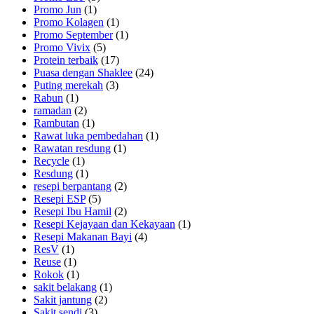
Promo Jun
(1)
Promo Kolagen
(1)
Promo September
(1)
Promo Vivix
(5)
Protein terbaik
(17)
Puasa dengan Shaklee
(24)
Puting merekah
(3)
Rabun
(1)
ramadan
(2)
Rambutan
(1)
Rawat luka pembedahan
(1)
Rawatan resdung
(1)
Recycle
(1)
Resdung
(1)
resepi berpantang
(2)
Resepi ESP
(5)
Resepi Ibu Hamil
(2)
Resepi Kejayaan dan Kekayaan
(1)
Resepi Makanan Bayi
(4)
ResV
(1)
Reuse
(1)
Rokok
(1)
sakit belakang
(1)
Sakit jantung
(2)
Sakit sendi
(3)