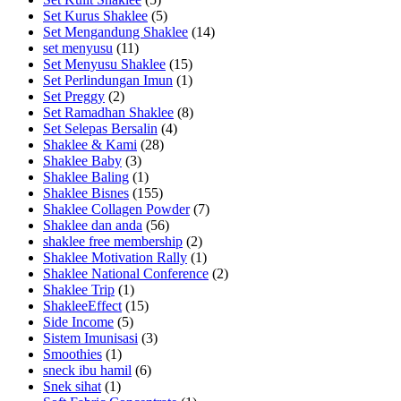
Set Kurus Shaklee
(5)
Set Mengandung Shaklee
(14)
set menyusu
(11)
Set Menyusu Shaklee
(15)
Set Perlindungan Imun
(1)
Set Preggy
(2)
Set Ramadhan Shaklee
(8)
Set Selepas Bersalin
(4)
Shaklee & Kami
(28)
Shaklee Baby
(3)
Shaklee Baling
(1)
Shaklee Bisnes
(155)
Shaklee Collagen Powder
(7)
Shaklee dan anda
(56)
shaklee free membership
(2)
Shaklee Motivation Rally
(1)
Shaklee National Conference
(2)
Shaklee Trip
(1)
ShakleeEffect
(15)
Side Income
(5)
Sistem Imunisasi
(3)
Smoothies
(1)
sneck ibu hamil
(6)
Snek sihat
(1)