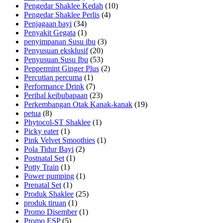
Pengedar Shaklee Kedah
(10)
Pengedar Shaklee Perlis
(4)
Penjagaan bayi
(34)
Penyakit Gegata
(1)
penyimpanan Susu ibu
(3)
Penyusuan eksklusif
(20)
Penyusuan Susu Ibu
(53)
Peppermint Ginger Plus
(2)
Percutian percuma
(1)
Performance Drink
(7)
Perihal keibubapaan
(23)
Perkembangan Otak Kanak-kanak
(19)
petua
(8)
Phytocol-ST Shaklee
(1)
Picky eater
(1)
Pink Velvet Smoothies
(1)
Pola Tidur Bayi
(2)
Postnatal Set
(1)
Potty Train
(1)
Power pumping
(1)
Prenatal Set
(1)
Produk Shaklee
(25)
produk tiruan
(1)
Promo Disember
(1)
Promo ESP
(5)