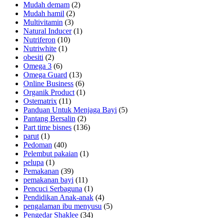
Mudah demam
(2)
Mudah hamil
(2)
Multivitamin
(3)
Natural Inducer
(1)
Nutriferon
(10)
Nutriwhite
(1)
obesiti
(2)
Omega 3
(6)
Omega Guard
(13)
Online Business
(6)
Organik Product
(1)
Ostematrix
(11)
Panduan Untuk Menjaga Bayi
(5)
Pantang Bersalin
(2)
Part time bisnes
(136)
parut
(1)
Pedoman
(40)
Pelembut pakaian
(1)
pelupa
(1)
Pemakanan
(39)
pemakanan bayi
(11)
Pencuci Serbaguna
(1)
Pendidikan Anak-anak
(4)
pengalaman ibu menyusu
(5)
Pengedar Shaklee
(34)