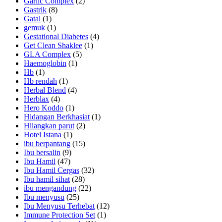
Garlic Complex
(2)
Gastrik
(8)
Gatal
(1)
gemuk
(1)
Gestational Diabetes
(4)
Get Clean Shaklee
(1)
GLA Complex
(5)
Haemoglobin
(1)
Hb
(1)
Hb rendah
(1)
Herbal Blend
(4)
Herblax
(4)
Hero Koddo
(1)
Hidangan Berkhasiat
(1)
Hilangkan parut
(2)
Hotel Istana
(1)
ibu berpantang
(15)
Ibu bersalin
(9)
Ibu Hamil
(47)
Ibu Hamil Cergas
(32)
Ibu hamil sihat
(28)
ibu mengandung
(22)
Ibu menyusu
(25)
Ibu Menyusu Terhebat
(12)
Immune Protection Set
(1)