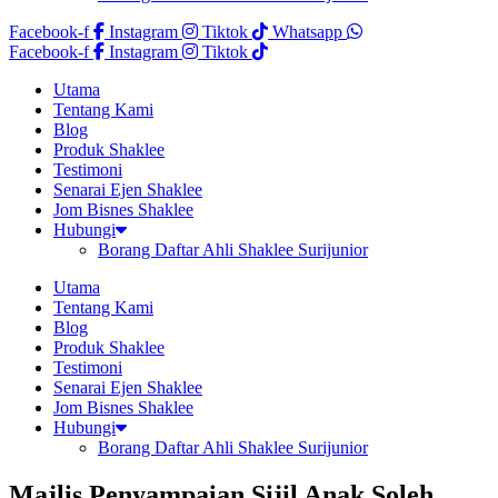
Facebook-f
Instagram
Tiktok
Whatsapp
Facebook-f
Instagram
Tiktok
Utama
Tentang Kami
Blog
Produk Shaklee
Testimoni
Senarai Ejen Shaklee
Jom Bisnes Shaklee
Hubungi
Borang Daftar Ahli Shaklee Surijunior
Utama
Tentang Kami
Blog
Produk Shaklee
Testimoni
Senarai Ejen Shaklee
Jom Bisnes Shaklee
Hubungi
Borang Daftar Ahli Shaklee Surijunior
Majlis Penyampaian Sijil Anak Soleh