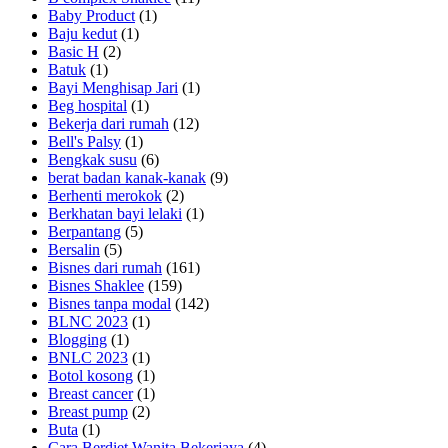
Baby Product
(1)
Baju kedut
(1)
Basic H
(2)
Batuk
(1)
Bayi Menghisap Jari
(1)
Beg hospital
(1)
Bekerja dari rumah
(12)
Bell's Palsy
(1)
Bengkak susu
(6)
berat badan kanak-kanak
(9)
Berhenti merokok
(2)
Berkhatan bayi lelaki
(1)
Berpantang
(5)
Bersalin
(5)
Bisnes dari rumah
(161)
Bisnes Shaklee
(159)
Bisnes tanpa modal
(142)
BLNC 2023
(1)
Blogging
(1)
BNLC 2023
(1)
Botol kosong
(1)
Breast cancer
(1)
Breast pump
(2)
Buta
(1)
Cara Berdiet Wanita Bekerjaya
(4)