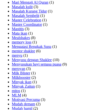
Mari Mengaji Al Quran
(1)
Masalah kulit
(3)
Masalah Kurang Tidur
(1)
Masalah Sembelit
(1)
Master Celebration
(1)
Master Coordinator
(1)
Mastitis
(3)
Mata ikan
(1)
Mealshakes
(8)
memory loss
(1)
Mengatasi Bengkak Susu
(1)
mentor shaklee
(6)
menyu
(1)
Menyusu dengan Shaklee
(10)
Menyusukan bayi semasa puasa
(9)
meroyan
(3)
Milk Blister
(1)
Milkbooster
(2)
Minyak ikan
(1)
Minyak Zaitun
(1)
mitos
(1)
MLM
(4)
Motivasi Percuma
(3)
Mudah demam
(2)
Mudah hamil
(2)