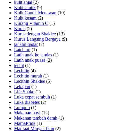
kulit anjal
(2)
Kulit cantik
(9)
Kulit Cantik Menawan
(10)
Kulit kusam
(2)
Kurang Vitamin C
(1)
Kurus
(5)
Kurus dengan Shaklee
(13)
Kurus Langsing Bergaya
(9)
lailatul qadar
(2)
Latch on
(1)
Latih anak ke tandas
(1)
Latih anak puasa
(2)
lechit
(1)
Lechitin
(4)
Lechitin murah
(1)
Lecithin Shaklee
(5)
Lekapan
(1)
Life Shake
(1)
Luka cepat sembuh
(1)
Luka diabetes
(2)
Lumpuh
(1)
Makanan bayi
(12)
Makanan tambah darah
(1)
MamaPride
(1)
Manfaat Minyak Ikan
(2)