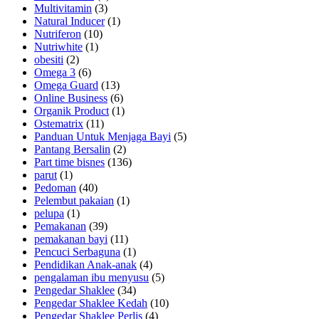
Multivitamin
(3)
Natural Inducer
(1)
Nutriferon
(10)
Nutriwhite
(1)
obesiti
(2)
Omega 3
(6)
Omega Guard
(13)
Online Business
(6)
Organik Product
(1)
Ostematrix
(11)
Panduan Untuk Menjaga Bayi
(5)
Pantang Bersalin
(2)
Part time bisnes
(136)
parut
(1)
Pedoman
(40)
Pelembut pakaian
(1)
pelupa
(1)
Pemakanan
(39)
pemakanan bayi
(11)
Pencuci Serbaguna
(1)
Pendidikan Anak-anak
(4)
pengalaman ibu menyusu
(5)
Pengedar Shaklee
(34)
Pengedar Shaklee Kedah
(10)
Pengedar Shaklee Perlis
(4)