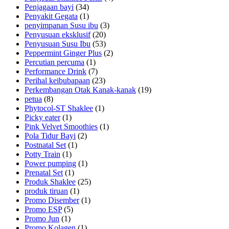
Penjagaan bayi
(34)
Penyakit Gegata
(1)
penyimpanan Susu ibu
(3)
Penyusuan eksklusif
(20)
Penyusuan Susu Ibu
(53)
Peppermint Ginger Plus
(2)
Percutian percuma
(1)
Performance Drink
(7)
Perihal keibubapaan
(23)
Perkembangan Otak Kanak-kanak
(19)
petua
(8)
Phytocol-ST Shaklee
(1)
Picky eater
(1)
Pink Velvet Smoothies
(1)
Pola Tidur Bayi
(2)
Postnatal Set
(1)
Potty Train
(1)
Power pumping
(1)
Prenatal Set
(1)
Produk Shaklee
(25)
produk tiruan
(1)
Promo Disember
(1)
Promo ESP
(5)
Promo Jun
(1)
Promo Kolagen
(1)