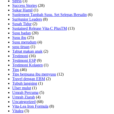
Stress
(3)
Success Stories
(28)
Sukar Hamil
(1)
Suplement Tambah Susu. Set Selepas Bersalin
(6)
Surijunior Leaders
(8)
Susah Tidur
(2)
Sustained Release Vita-C PlusTM
(13)
Susu badan
(20)
Susu ibu
(25)
Susu merudum
(4)
susu tiruan
(1)
Tabiat makan anak
(2)
Testimoni
(16)
Testimoni ESP
(9)
Testimoni Kolagen
(1)
Tips
(46)
Tips berpuasa ibu menyusu
(12)
Travel dengan EBM
(2)
Tubuh langsing
(1)
Ulser mulut
(1)
Umrah Percuma
(5)
Umrah Ziarah
(4)
Uncategorized
(68)
Vita-Lea Iron Formula
(8)
Vitalea
(3)