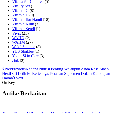
Vitalea for Children
(5)
Vitality Set
(1)
Vitamin C
(8)
Vitamin E
(9)
Vitamin Ibu Hamil
(18)
Vitamin Kulit
(3)
Vitamin Sendi
(1)
Vivix
(21)
WAHD
(2)
WAHM
(27)
Wakil Shaklee
(8)
YES Shaklee
(1)
Youth Skin Care
(3)
zink
(2)
Prev
Previous
Kenapa Nutrisi Penting Walaupun Anda Rasa Sihat?
Next
Dari Letih ke Bertenaga: Peranan Suplemen Dalam Kehidupan
Harian
Next
On Key
Artike Berkaitan