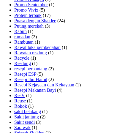
Promo September
(1)
Promo Vivix
(5)
Protein terbaik
(17)
Puasa dengan Shaklee
(24)
Puting merekah
(3)
Rabun
(1)
ramadan
(2)
Rambutan
(1)
Rawat luka pembedahan
(1)
Rawatan resdung
(1)
Recycle
(1)
Resdung
(1)
resepi berpantang
(2)
Resepi ESP
(5)
Resepi Ibu Hamil
(2)
Resepi Kejayaan dan Kekayaan
(1)
Resepi Makanan Bayi
(4)
ResV
(1)
Reuse
(1)
Rokok
(1)
sakit belakang
(1)
Sakit jantung
(2)
Sakit sendi
(3)
Sarawak
(1)
Sejarah Shaklee
(1)