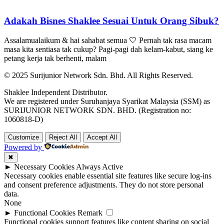
Adakah Bisnes Shaklee Sesuai Untuk Orang Sibuk?
Assalamualaikum & hai sahabat semua 🤍 Pernah tak rasa macam
masa kita sentiasa tak cukup? Pagi-pagi dah kelam-kabut, siang ke
petang kerja tak berhenti, malam
© 2025 Surijunior Network Sdn. Bhd. All Rights Reserved.
Shaklee Independent Distributor.
We are registered under Suruhanjaya Syarikat Malaysia (SSM) as
SURIJUNIOR NETWORK SDN. BHD. (Registration no:
1060818-D)
Customize
Reject All
Accept All
Powered by
✖
►
Necessary Cookies
Always Active
Necessary cookies enable essential site features like secure log-ins
and consent preference adjustments. They do not store personal
data.
None
►
Functional Cookies
Remark
Functional cookies support features like content sharing on social