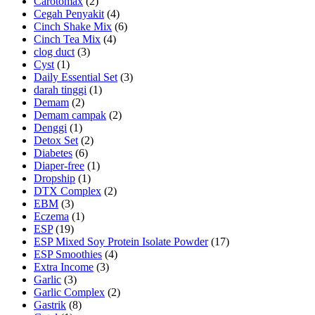
Carotomax
(2)
Cegah Penyakit
(4)
Cinch Shake Mix
(6)
Cinch Tea Mix
(4)
clog duct
(3)
Cyst
(1)
Daily Essential Set
(3)
darah tinggi
(1)
Demam
(2)
Demam campak
(2)
Denggi
(1)
Detox Set
(2)
Diabetes
(6)
Diaper-free
(1)
Dropship
(1)
DTX Complex
(2)
EBM
(3)
Eczema
(1)
ESP
(19)
ESP Mixed Soy Protein Isolate Powder
(17)
ESP Smoothies
(4)
Extra Income
(3)
Garlic
(3)
Garlic Complex
(2)
Gastrik
(8)