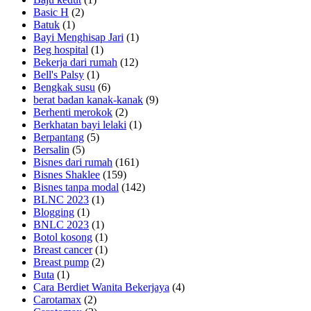
Basic H
(2)
Batuk
(1)
Bayi Menghisap Jari
(1)
Beg hospital
(1)
Bekerja dari rumah
(12)
Bell's Palsy
(1)
Bengkak susu
(6)
berat badan kanak-kanak
(9)
Berhenti merokok
(2)
Berkhatan bayi lelaki
(1)
Berpantang
(5)
Bersalin
(5)
Bisnes dari rumah
(161)
Bisnes Shaklee
(159)
Bisnes tanpa modal
(142)
BLNC 2023
(1)
Blogging
(1)
BNLC 2023
(1)
Botol kosong
(1)
Breast cancer
(1)
Breast pump
(2)
Buta
(1)
Cara Berdiet Wanita Bekerjaya
(4)
Carotamax
(2)