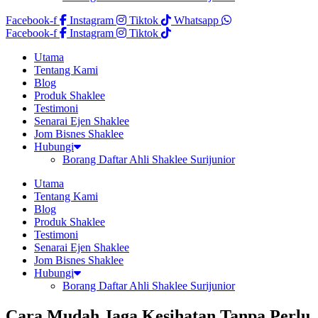
Facebook-f
Instagram
Tiktok
Whatsapp
Facebook-f
Instagram
Tiktok
Utama
Tentang Kami
Blog
Produk Shaklee
Testimoni
Senarai Ejen Shaklee
Jom Bisnes Shaklee
Hubungi
Borang Daftar Ahli Shaklee Surijunior
Utama
Tentang Kami
Blog
Produk Shaklee
Testimoni
Senarai Ejen Shaklee
Jom Bisnes Shaklee
Hubungi
Borang Daftar Ahli Shaklee Surijunior
Cara Mudah Jaga Kesihatan Tanpa Perlu