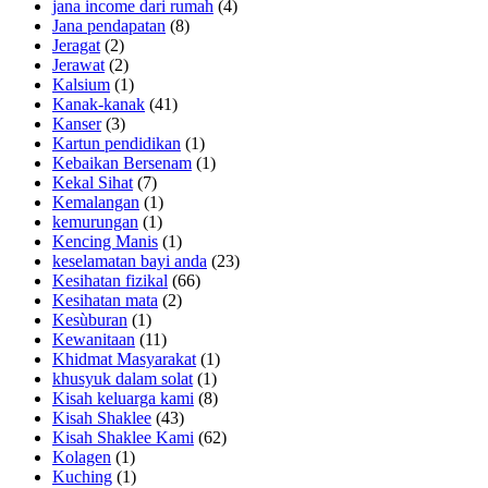
jana income dari rumah
(4)
Jana pendapatan
(8)
Jeragat
(2)
Jerawat
(2)
Kalsium
(1)
Kanak-kanak
(41)
Kanser
(3)
Kartun pendidikan
(1)
Kebaikan Bersenam
(1)
Kekal Sihat
(7)
Kemalangan
(1)
kemurungan
(1)
Kencing Manis
(1)
keselamatan bayi anda
(23)
Kesihatan fizikal
(66)
Kesihatan mata
(2)
Kesùburan
(1)
Kewanitaan
(11)
Khidmat Masyarakat
(1)
khusyuk dalam solat
(1)
Kisah keluarga kami
(8)
Kisah Shaklee
(43)
Kisah Shaklee Kami
(62)
Kolagen
(1)
Kuching
(1)