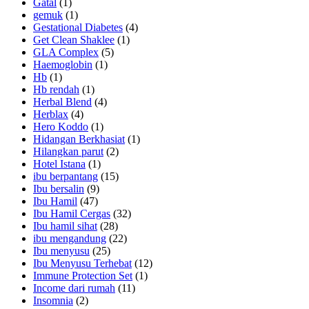
Gatal
(1)
gemuk
(1)
Gestational Diabetes
(4)
Get Clean Shaklee
(1)
GLA Complex
(5)
Haemoglobin
(1)
Hb
(1)
Hb rendah
(1)
Herbal Blend
(4)
Herblax
(4)
Hero Koddo
(1)
Hidangan Berkhasiat
(1)
Hilangkan parut
(2)
Hotel Istana
(1)
ibu berpantang
(15)
Ibu bersalin
(9)
Ibu Hamil
(47)
Ibu Hamil Cergas
(32)
Ibu hamil sihat
(28)
ibu mengandung
(22)
Ibu menyusu
(25)
Ibu Menyusu Terhebat
(12)
Immune Protection Set
(1)
Income dari rumah
(11)
Insomnia
(2)