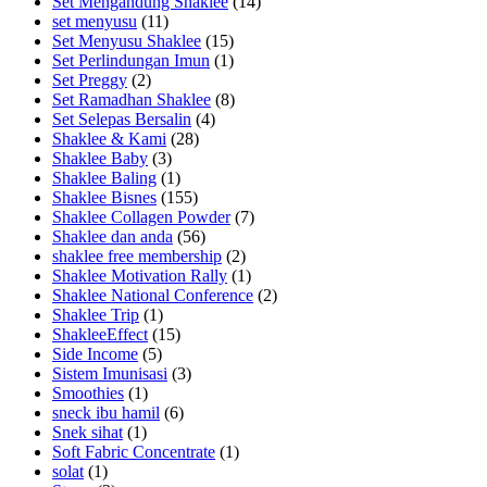
Set Mengandung Shaklee
(14)
set menyusu
(11)
Set Menyusu Shaklee
(15)
Set Perlindungan Imun
(1)
Set Preggy
(2)
Set Ramadhan Shaklee
(8)
Set Selepas Bersalin
(4)
Shaklee & Kami
(28)
Shaklee Baby
(3)
Shaklee Baling
(1)
Shaklee Bisnes
(155)
Shaklee Collagen Powder
(7)
Shaklee dan anda
(56)
shaklee free membership
(2)
Shaklee Motivation Rally
(1)
Shaklee National Conference
(2)
Shaklee Trip
(1)
ShakleeEffect
(15)
Side Income
(5)
Sistem Imunisasi
(3)
Smoothies
(1)
sneck ibu hamil
(6)
Snek sihat
(1)
Soft Fabric Concentrate
(1)
solat
(1)