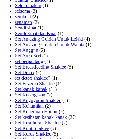
Selera makan
(1)
selsema
(3)
sembelit
(2)
senaman
(2)
Sendi sihat
(1)
Sendi Sihat dan Kuat
(1)
Set Amazing Golden Untuk Lelaki
(4)
Set Amazing Golden Untuk Wanita
(1)
Set Anggun
(2)
Set Aura Seri
(1)
set berpantang
(7)
Set Breastfeeding Shaklee
(5)
Set Detox
(2)
set detox shaklee?
(1)
Set Eczema Shaklee
(1)
Set kanak-kanak
(31)
Set Kecergasan
(2)
Set Keguguran Shaklee
(1)
Set Kehamilan
(2)
Set Keperluan Harian
(2)
Set kesihatan kanak-kanak
(27)
Set Kesuburan Shaklee
(2)
Set Kulit Shaklee
(5)
Set Kurus Shaklee
(5)