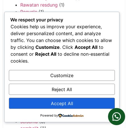
Rawatan resdung
(1)
Recycle
(1)
Resdung
(1)
We respect your privacy
resepi berpantang
(2)
Cookies help us improve your experience,
Resepi ESP
(5)
deliver personalized content, and analyze
Resepi Ibu Hamil
(2)
traffic. You can choose which cookies to allow
Resepi Kejayaan dan Kekayaan
(1)
by clicking
Customize
. Click
Accept All
to
Resepi Makanan Bayi
(4)
consent or
Reject All
to decline non-essential
ResV
(1)
cookies.
Reuse
(1)
Rokok
(1)
Customize
sakit belakang
(1)
Sakit jantung
(2)
Reject All
Sakit sendi
(3)
Sarawak
(1)
Accept All
Sejarah Shaklee
(1)
Selera makan
(1)
Powered by
selsema
(3)