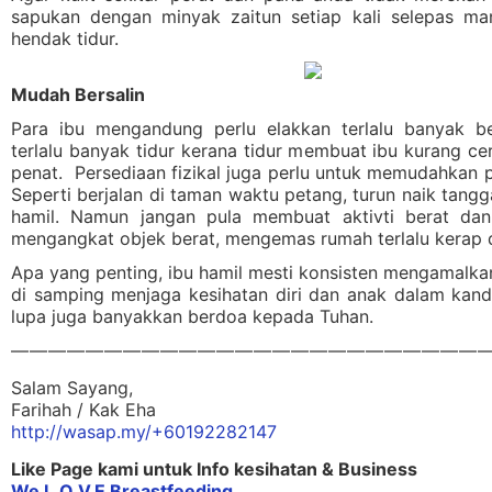
sapukan dengan minyak zaitun setiap kali selepas ma
hendak tidur.
Mudah Bersalin
P
ara ibu mengandung perlu elakkan terlalu banyak b
terlalu banyak tidur kerana tidur membuat ibu kurang c
penat. Persediaan fizikal juga perlu untuk memudahkan p
Seperti berjalan di taman waktu petang, turun naik tang
hamil. Namun jangan pula membuat aktivti berat dan
mengangkat objek berat, mengemas rumah terlalu kerap da
Apa yang penting, ibu hamil mesti konsisten mengamalka
di samping menjaga kesihatan diri dan anak dalam kan
lupa juga banyakkan berdoa kepada Tuhan.
——————————————————————————
Salam Sayang,
Farihah / Kak Eha
http://wasap.my/+60192282147
Like Page kami untuk Info kesihatan & Business
We L.O.V.E Breastfeeding