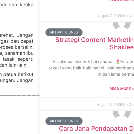
ndi dan ketika
August 7, 2026
No Co
AKTIVITI BISNES
erehat. Jangan
Strategi Content Marketi
ergas dan cepat
Shaklee
roses bersalin.
ga, senaman ibu
 lasak seperti
Assalamualaikum & hai sahabat 🌷Harapn
n lain-lain.
rezeki yang baik-baik hari ni. Nak sembang
n petua berikut
ni dah lama berma
dungan. Jangan
READ MORE »
————————-
August 6, 2026
No Co
AKTIVITI BISNES
Cara Jana Pendapatan Da