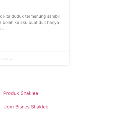
k kita duduk termenung sambil
ya boleh ke aku buat duit hanya
i…
mments
Produk Shaklee
Jom Bisnes Shaklee