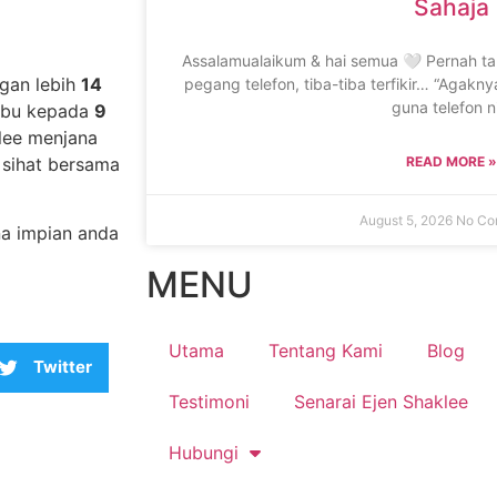
Sahaja
Assalamualaikum & hai semua 🤍 Pernah ta
gan lebih
14
pegang telefon, tiba-tiba terfikir… “Agakn
guna telefon n
 ibu kepada
9
klee menjana
READ MORE »
sihat bersama
August 5, 2026
No Co
na impian anda
MENU
Utama
Tentang Kami
Blog
Twitter
Testimoni
Senarai Ejen Shaklee
Hubungi