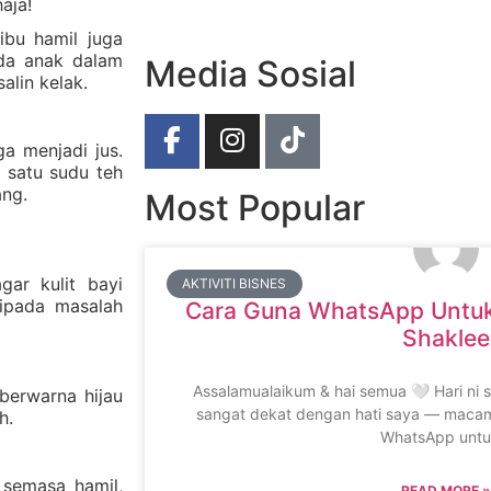
aja!
ibu hamil juga
ada anak dalam
Media Sosial
lin kelak.
a menjadi jus.
 satu sudu teh
ang.
Most Popular
ar kulit bayi
AKTIVITI BISNES
ripada masalah
Cara Guna WhatsApp Untuk
Shaklee
Assalamualaikum & hai semua 🤍 Hari ni 
berwarna hijau
sangat dekat dengan hati saya — macam
h.
WhatsApp unt
 semasa hamil,
READ MORE »