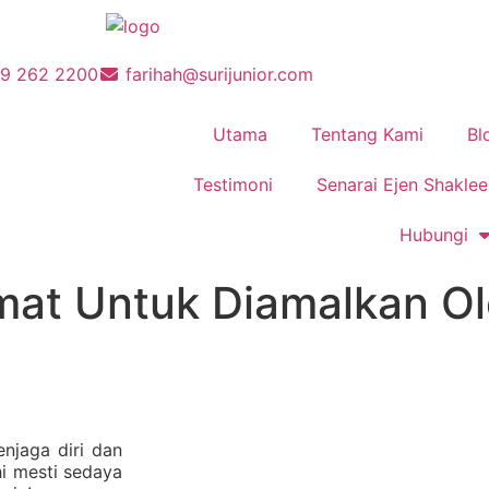
19 262 2200
farihah@surijunior.com
Utama
Tentang Kami
Bl
Testimoni
Senarai Ejen Shaklee
Hubungi
mat Untuk Diamalkan Ol
enjaga diri dan
i mesti sedaya