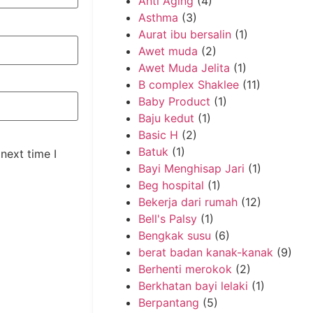
Anti Aging
(4)
Asthma
(3)
Aurat ibu bersalin
(1)
Awet muda
(2)
Awet Muda Jelita
(1)
B complex Shaklee
(11)
Baby Product
(1)
Baju kedut
(1)
Basic H
(2)
Batuk
(1)
next time I
Bayi Menghisap Jari
(1)
Beg hospital
(1)
Bekerja dari rumah
(12)
Bell's Palsy
(1)
Bengkak susu
(6)
berat badan kanak-kanak
(9)
Berhenti merokok
(2)
Berkhatan bayi lelaki
(1)
Berpantang
(5)