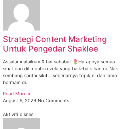
Strategi Content Marketing
Untuk Pengedar Shaklee
Assalamualaikum & hai sahabat 🌷Harapnya semua
sihat dan dilimpahi rezeki yang baik-baik hari ni. Nak
sembang santai sikit… sebenarnya topik ni dah lama
bermain di…
Read More »
August 6, 2026
No Comments
Aktiviti bisnes