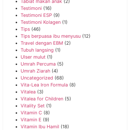
Tabiat makan anak
(2)
Testimoni
(16)
Testimoni ESP
(9)
Testimoni Kolagen
(1)
Tips
(46)
Tips berpuasa ibu menyusu
(12)
Travel dengan EBM
(2)
Tubuh langsing
(1)
Ulser mulut
(1)
Umrah Percuma
(5)
Umrah Ziarah
(4)
Uncategorized
(68)
Vita-Lea Iron Formula
(8)
Vitalea
(3)
Vitalea for Children
(5)
Vitality Set
(1)
Vitamin C
(8)
Vitamin E
(9)
Vitamin Ibu Hamil
(18)