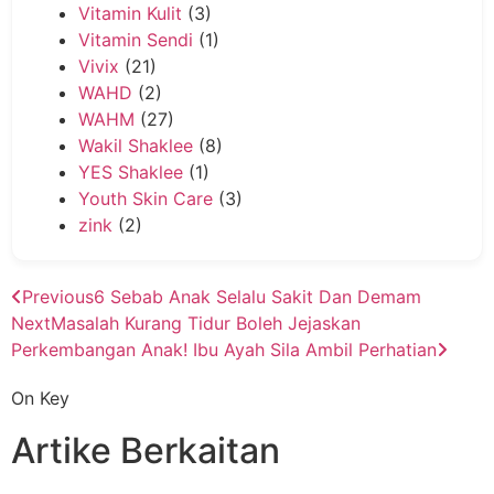
Vitamin Kulit
(3)
Vitamin Sendi
(1)
Vivix
(21)
WAHD
(2)
WAHM
(27)
Wakil Shaklee
(8)
YES Shaklee
(1)
Youth Skin Care
(3)
zink
(2)
Previous
6 Sebab Anak Selalu Sakit Dan Demam
Next
Masalah Kurang Tidur Boleh Jejaskan
Perkembangan Anak! Ibu Ayah Sila Ambil Perhatian
On Key
Artike Berkaitan