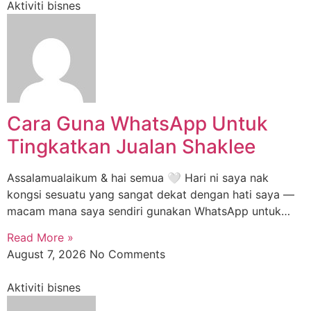
Aktiviti bisnes
Cara Guna WhatsApp Untuk
Tingkatkan Jualan Shaklee
Assalamualaikum & hai semua 🤍 Hari ni saya nak
kongsi sesuatu yang sangat dekat dengan hati saya —
macam mana saya sendiri gunakan WhatsApp untuk…
Read More »
August 7, 2026
No Comments
Aktiviti bisnes