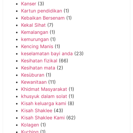
Kanser
(3)
Kartun pendidikan
(1)
Kebaikan Bersenam
(1)
Kekal Sihat
(7)
Kemalangan
(1)
kemurungan
(1)
Kencing Manis
(1)
keselamatan bayi anda
(23)
Kesihatan fizikal
(66)
Kesihatan mata
(2)
Kesùburan
(1)
Kewanitaan
(11)
Khidmat Masyarakat
(1)
khusyuk dalam solat
(1)
Kisah keluarga kami
(8)
Kisah Shaklee
(43)
Kisah Shaklee Kami
(62)
Kolagen
(1)
Kuching
(1)