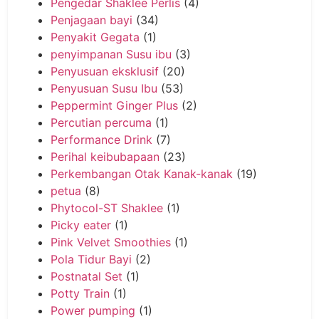
Pengedar Shaklee Perlis
(4)
Penjagaan bayi
(34)
Penyakit Gegata
(1)
penyimpanan Susu ibu
(3)
Penyusuan eksklusif
(20)
Penyusuan Susu Ibu
(53)
Peppermint Ginger Plus
(2)
Percutian percuma
(1)
Performance Drink
(7)
Perihal keibubapaan
(23)
Perkembangan Otak Kanak-kanak
(19)
petua
(8)
Phytocol-ST Shaklee
(1)
Picky eater
(1)
Pink Velvet Smoothies
(1)
Pola Tidur Bayi
(2)
Postnatal Set
(1)
Potty Train
(1)
Power pumping
(1)