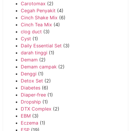
Carotomax
(2)
Cegah Penyakit
(4)
Cinch Shake Mix
(6)
Cinch Tea Mix
(4)
clog duct
(3)
Cyst
(1)
Daily Essential Set
(3)
darah tinggi
(1)
Demam
(2)
Demam campak
(2)
Denggi
(1)
Detox Set
(2)
Diabetes
(6)
Diaper-free
(1)
Dropship
(1)
DTX Complex
(2)
EBM
(3)
Eczema
(1)
ESP
(19)