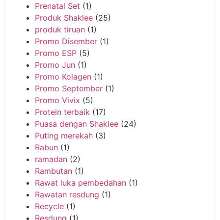
Prenatal Set
(1)
Produk Shaklee
(25)
produk tiruan
(1)
Promo Disember
(1)
Promo ESP
(5)
Promo Jun
(1)
Promo Kolagen
(1)
Promo September
(1)
Promo Vivix
(5)
Protein terbaik
(17)
Puasa dengan Shaklee
(24)
Puting merekah
(3)
Rabun
(1)
ramadan
(2)
Rambutan
(1)
Rawat luka pembedahan
(1)
Rawatan resdung
(1)
Recycle
(1)
Resdung
(1)