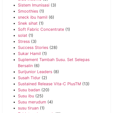
Sistem Imunisasi
(3)
Smoothies
(1)
sneck ibu hamil
(6)
Snek sihat
(1)
Soft Fabric Concentrate
(1)
solat
(1)
Stress
(3)
Success Stories
(28)
Sukar Hamil
(1)
Suplement Tambah Susu. Set Selepas
Bersalin
(6)
Surijunior Leaders
(8)
Susah Tidur
(2)
Sustained Release Vita-C PlusTM
(13)
Susu badan
(20)
Susu ibu
(25)
Susu merudum
(4)
susu tiruan
(1)