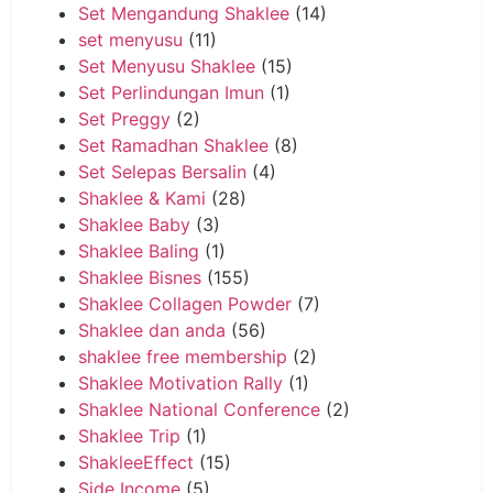
Set Mengandung Shaklee
(14)
set menyusu
(11)
Set Menyusu Shaklee
(15)
Set Perlindungan Imun
(1)
Set Preggy
(2)
Set Ramadhan Shaklee
(8)
Set Selepas Bersalin
(4)
Shaklee & Kami
(28)
Shaklee Baby
(3)
Shaklee Baling
(1)
Shaklee Bisnes
(155)
Shaklee Collagen Powder
(7)
Shaklee dan anda
(56)
shaklee free membership
(2)
Shaklee Motivation Rally
(1)
Shaklee National Conference
(2)
Shaklee Trip
(1)
ShakleeEffect
(15)
Side Income
(5)