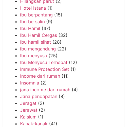
Hilangkan parut
(2)
Hotel Istana
(1)
ibu berpantang
(15)
Ibu bersalin
(9)
Ibu Hamil
(47)
Ibu Hamil Cergas
(32)
Ibu hamil sihat
(28)
ibu mengandung
(22)
Ibu menyusu
(25)
Ibu Menyusu Terhebat
(12)
Immune Protection Set
(1)
Income dari rumah
(11)
Insomnia
(2)
jana income dari rumah
(4)
Jana pendapatan
(8)
Jeragat
(2)
Jerawat
(2)
Kalsium
(1)
Kanak-kanak
(41)